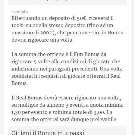
Esempio
Effettuando un deposito di 50€, riceverai il
100% su quello stesso deposito (fino ad un
massimo di 200€), che per convertire in Bonus
dovrai rigiocare una volta.
La somma che ottiene è il Fun Bonus da
rigiocare 5 volte alle condizioni di giocate che
indichiamo nei paragrafi precedenti. Una volta
soddisfatti i requisiti di giocate otterrai il Real
Bonus.
Il Real Bonus dovrà essere rigiocato una volta,
su multiple da almeno 3 eventi a quota minima
1,30 per evento e minima totale di 3,00. La
somma che otterrai sarà dunque prelevabile.
Ottieni il Bonus in 3 passi