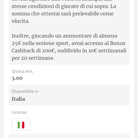
stesse condizioni di giocate di cui sopra. La
somma che otterrai sarà prelevabile come
vincita.
Inoltre, giocando un ammontare di almeno
25€ nella sezione sport, avrai accesso al Bonus
Cashback di 200€, suddivido in 10€ settimanali
per 20 settimane.
Quota min.
3.00
Disponibile in
Italia
Licenze