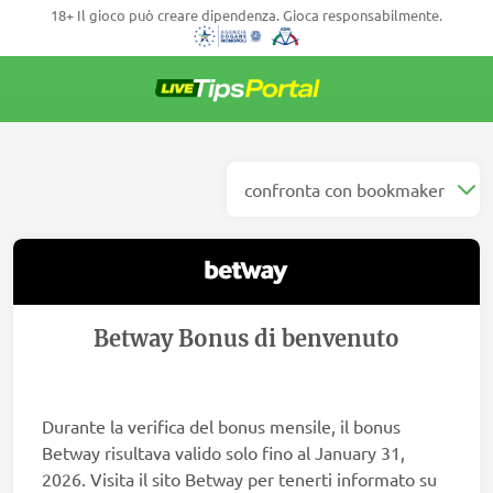
18+ Il gioco può creare dipendenza. Gioca responsabilmente.
Vai
al
contenuto
Betway Bonus di benvenuto
Durante la verifica del bonus mensile, il bonus
Betway risultava valido solo fino al January 31,
2026. Visita il sito Betway per tenerti informato su