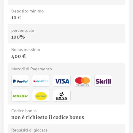
Deposito minimo
10 €
percentuale
100%
Bonus massimo
400 €
Metodi di Pagamento
Codice bonus
non è richiesto il codice bonus
Requisiti di giocata