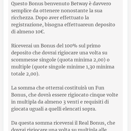
Questo Bonus benvenuto Betway è davvero
semplice da ottenere nonostante la sua
ricchezza. Dopo aver effettuato la
registrazione, bisogna effettuareun deposito
di almeno 10€.
Riceverai un Bonus del 100% sul primo
deposito che dovrai rigiocare una volta su
scommesse singole (quota minima 2,00) o
multiple (quote singole minime 1,30 minima
totale 2,00).
La somma che otterrai costituirà un Fun
Bonus, che dovrà essere rigiocato cinque volte
in multipla da almeno 3 venti e requisiti di
giocata uguali a quelli elencati sopra.
Da questa somma riceverai il Real Bonus, che
dovrai rigiocare una volta su multipla alle