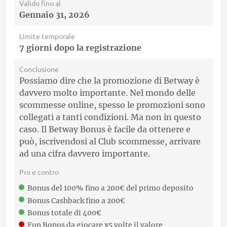
Valido fino al
Gennaio 31, 2026
Limite temporale
7 giorni dopo la registrazione
Conclusione
Possiamo dire che la promozione di Betway è
davvero molto importante. Nel mondo delle
scommesse online, spesso le promozioni sono
collegati a tanti condizioni. Ma non in questo
caso. Il Betway Bonus è facile da ottenere e
può, iscrivendosi al Club scommesse, arrivare
ad una cifra davvero importante.
Pro e contro
Bonus del 100% fino a 200€ del primo deposito
Bonus Cashback fino a 200€
Bonus totale di 400€
Fun Bonus da giocare x5 volte il valore