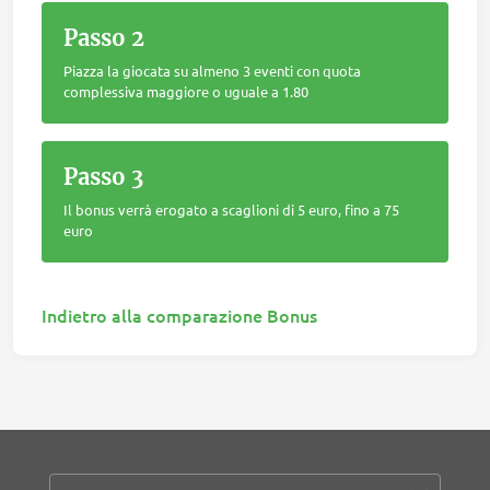
Passo 2
Piazza la giocata su almeno 3 eventi con quota
complessiva maggiore o uguale a 1.80
Passo 3
Il bonus verrà erogato a scaglioni di 5 euro, fino a 75
euro
Indietro alla comparazione Bonus