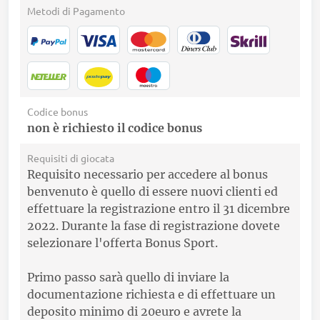
Metodi di Pagamento
Codice bonus
non è richiesto il codice bonus
Requisiti di giocata
Requisito necessario per accedere al bonus
benvenuto è quello di essere nuovi clienti ed
effettuare la registrazione entro il 31 dicembre
2022. Durante la fase di registrazione dovete
selezionare l'offerta Bonus Sport.
Primo passo sarà quello di inviare la
documentazione richiesta e di effettuare un
deposito minimo di 20euro e avrete la