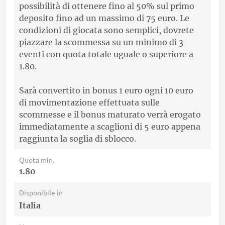
possibilità di ottenere fino al 50% sul primo
deposito fino ad un massimo di 75 euro. Le
condizioni di giocata sono semplici, dovrete
piazzare la scommessa su un minimo di 3
eventi con quota totale uguale o superiore a
1.80.
Sarà convertito in bonus 1 euro ogni 10 euro
di movimentazione effettuata sulle
scommesse e il bonus maturato verrà erogato
immediatamente a scaglioni di 5 euro appena
raggiunta la soglia di sblocco.
Quota min.
1.80
Disponibile in
Italia