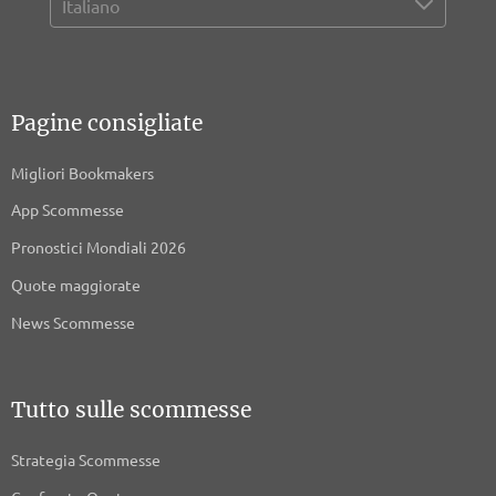
Pagine consigliate
Migliori Bookmakers
App Scommesse
Pronostici Mondiali 2026
Quote maggiorate
News Scommesse
Tutto sulle scommesse
Strategia Scommesse