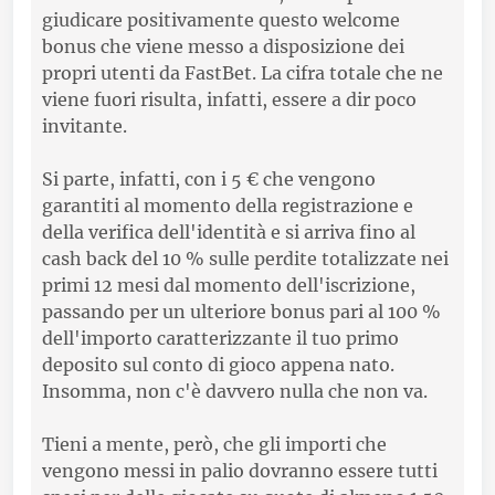
giudicare positivamente questo welcome
bonus che viene messo a disposizione dei
propri utenti da FastBet. La cifra totale che ne
viene fuori risulta, infatti, essere a dir poco
invitante.
Si parte, infatti, con i 5 € che vengono
garantiti al momento della registrazione e
della verifica dell'identità e si arriva fino al
cash back del 10 % sulle perdite totalizzate nei
primi 12 mesi dal momento dell'iscrizione,
passando per un ulteriore bonus pari al 100 %
dell'importo caratterizzante il tuo primo
deposito sul conto di gioco appena nato.
Insomma, non c'è davvero nulla che non va.
Tieni a mente, però, che gli importi che
vengono messi in palio dovranno essere tutti