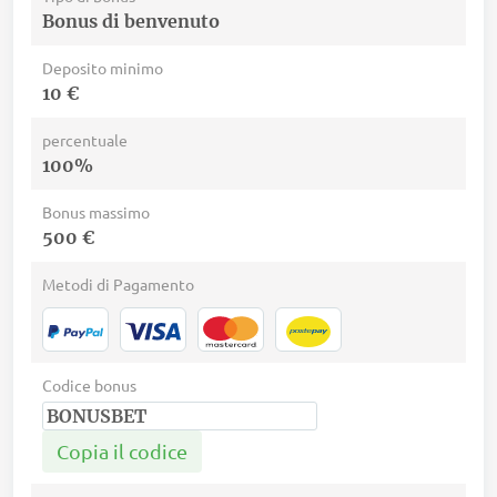
Bonus di benvenuto
Deposito minimo
10 €
percentuale
100%
Bonus massimo
500 €
Metodi di Pagamento
Codice bonus
Copia il codice