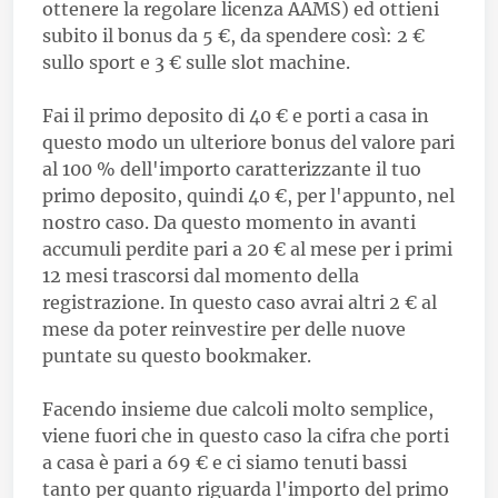
ottenere la regolare licenza AAMS) ed ottieni
subito il bonus da 5 €, da spendere così: 2 €
sullo sport e 3 € sulle slot machine.
Fai il primo deposito di 40 € e porti a casa in
questo modo un ulteriore bonus del valore pari
al 100 % dell'importo caratterizzante il tuo
primo deposito, quindi 40 €, per l'appunto, nel
nostro caso. Da questo momento in avanti
accumuli perdite pari a 20 € al mese per i primi
12 mesi trascorsi dal momento della
registrazione. In questo caso avrai altri 2 € al
mese da poter reinvestire per delle nuove
puntate su questo bookmaker.
Facendo insieme due calcoli molto semplice,
viene fuori che in questo caso la cifra che porti
a casa è pari a 69 € e ci siamo tenuti bassi
tanto per quanto riguarda l'importo del primo