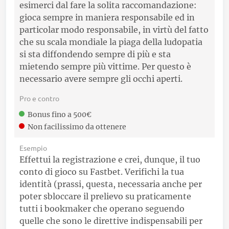
esimerci dal fare la solita raccomandazione:
gioca sempre in maniera responsabile ed in
particolar modo responsabile, in virtù del fatto
che su scala mondiale la piaga della ludopatia
si sta diffondendo sempre di più e sta
mietendo sempre più vittime. Per questo è
necessario avere sempre gli occhi aperti.
Pro e contro
Bonus fino a 500€
Non facilissimo da ottenere
Esempio
Effettui la registrazione e crei, dunque, il tuo
conto di gioco su Fastbet. Verifichi la tua
identità (prassi, questa, necessaria anche per
poter sbloccare il prelievo su praticamente
tutti i bookmaker che operano seguendo
quelle che sono le direttive indispensabili per