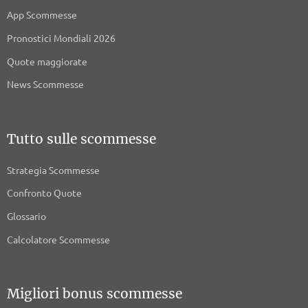
App Scommesse
Pronostici Mondiali 2026
Quote maggiorate
News Scommesse
Tutto sulle scommesse
Strategia Scommesse
Confronto Quote
Glossario
Calcolatore Scommesse
Migliori bonus scommesse