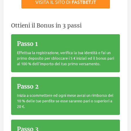
FASTBET.IT
VISITA IL SITO DI
Ottieni il Bonus in 3 passi
Passo 1
Effettua la registrazione, verifica la tua identità e fai un
primo deposito per sbloccare i 5 € iniziali ed il bonus pari
al 100 % dell'importo del tuo primo versamento.
Passo 2
Inizia a scommettere ed ogni mese avrai un rimborso del
10 % delle tue perdite se esse saranno pari o superiori a
20 €.
Passo 3