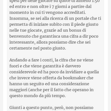
spesi per delle giocate su quote di almeno 1.50
ed entro e non oltre i 7 giorni a partire dal
momento in cui ti vengono accreditati.
Insomma, se sei alla ricerca di un portale che ti
permetta di iniziare subito con il piede giusto
nelle tue giocate, grazie ad un bonus di
benvenuto che garantisca una cifra a dir poco
interessante, allora possiamo dire che sei
certamente nel posto giusto.
Andando a fare i conti, la cifra che ne viene
fuori e che viene garantita è davvero
considerevole ed ha poco da invidiare a quella
che invece viene offerta da bookmaker che
hanno un seguito ed una considerazione
maggiori (anche per il fatto che operano in
questo mondo da più tempo.
Giunti a questo punto, però, non possiamo