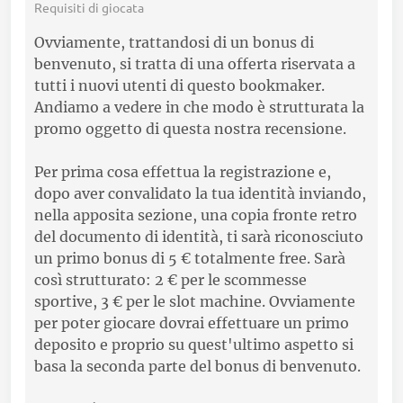
Requisiti di giocata
Ovviamente, trattandosi di un bonus di
benvenuto, si tratta di una offerta riservata a
tutti i nuovi utenti di questo bookmaker.
Andiamo a vedere in che modo è strutturata la
promo oggetto di questa nostra recensione.
Per prima cosa effettua la registrazione e,
dopo aver convalidato la tua identità inviando,
nella apposita sezione, una copia fronte retro
del documento di identità, ti sarà riconosciuto
un primo bonus di 5 € totalmente free. Sarà
così strutturato: 2 € per le scommesse
sportive, 3 € per le slot machine. Ovviamente
per poter giocare dovrai effettuare un primo
deposito e proprio su quest'ultimo aspetto si
basa la seconda parte del bonus di benvenuto.