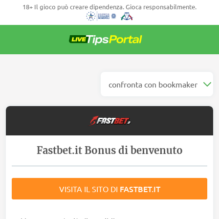
18+ Il gioco può creare dipendenza. Gioca responsabilmente.
Vai
al
contenuto
Fastbet.it Bonus di benvenuto
FASTBET.IT
VISITA IL SITO DI