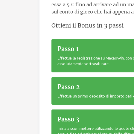
essa a 5 € fino ad arrivare ad un m
sul conto di gioco che hai appena a
Ottieni il Bonus in 3 passi
Passo 1
Effettua la registrazione su MacaoWin, con 
assolutamente sottovalutare.
Passo 2
Effettua un primo deposito di importo pari 
Passo 3
Inizia a scommettere utilizzando le quote c
bonus, fino ad arrivare al 100 % della cifra 