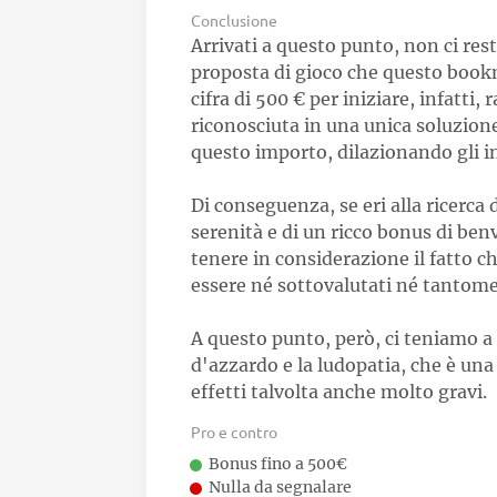
Conclusione
Arrivati a questo punto, non ci rest
proposta di gioco che questo bookm
cifra di 500 € per iniziare, infatti
riconosciuta in una unica soluzion
questo importo, dilazionando gli in
Di conseguenza, se eri alla ricerca
serenità e di un ricco bonus di ben
tenere in considerazione il fatto c
essere né sottovalutati né tantome
A questo punto, però, ci teniamo a r
d'azzardo e la ludopatia, che è una
effetti talvolta anche molto gravi.
Pro e contro
Bonus fino a 500€
Nulla da segnalare