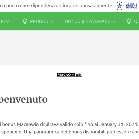
ioco può creare dipendenza. Gioca responsabilmente.
HOME
PRONOSTICI
BONUS SENZA DEPOSITO
QU
benvenuto
l bonus Macaowin risultava valido solo fino al January 31, 2024. 
isponibile. Una panoramica dei bonus disponibili può essere co