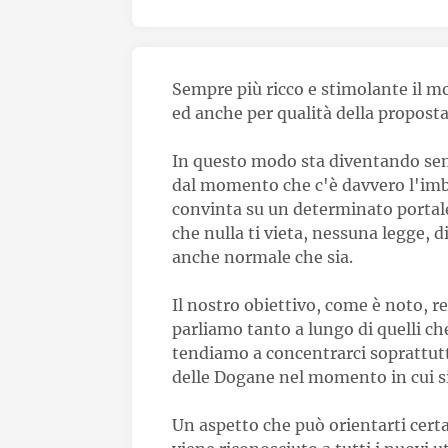
Sempre più ricco e stimolante il 
ed anche per qualità della propost
In questo modo sta diventando sempre
dal momento che c'è davvero l'imba
convinta su un determinato portale.
che nulla ti vieta, nessuna legge, d
anche normale che sia.
Il nostro obiettivo, come è noto, re
parliamo tanto a lungo di quelli ch
tendiamo a concentrarci soprattutto
delle Dogane nel momento in cui si
Un aspetto che può orientarti cert