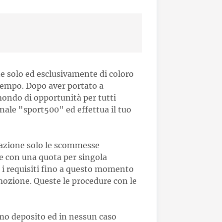
e solo ed esclusivamente di coloro
tempo. Dopo aver portato a
mondo di opportunità per tutti
onale "sport500" ed effettua il tuo
razione solo le scommesse
 e con una quota per singola
 i requisiti fino a questo momento
omozione. Queste le procedure con le
rimo deposito ed in nessun caso