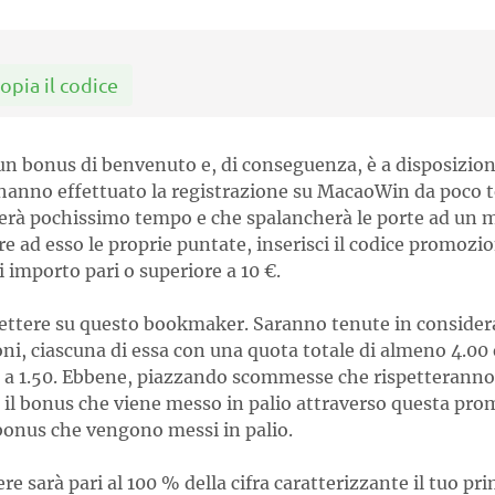
opia il codice
un bonus di benvenuto e, di conseguenza, è a disposizion
 hanno effettuato la registrazione su MacaoWin da poco 
lierà pochissimo tempo e che spalancherà le porte ad un 
re ad esso le proprie puntate, inserisci il codice promozi
 importo pari o superiore a 10 €.
mmettere su questo bookmaker. Saranno tenute in conside
ni, ciascuna di essa con una quota totale di almeno 4.00
re a 1.50. Ebbene, piazzando scommesse che rispetteranno
re il bonus che viene messo in palio attraverso questa pr
 bonus che vengono messi in palio.
e sarà pari al 100 % della cifra caratterizzante il tuo p