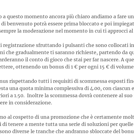
no a questo momento ancora più chiaro andiamo a fare un 
 di benvenuto potrà essere prima bloccato e poi impiegato
re sempre la moderazione nel momento in cui ti approcci a
i registrazione sfruttando i pulsanti che sono collocati i
ni che gradualmente ti saranno richieste, partendo da que
uarderanno il conto di gioco che stai per far nascere. A q
ettere, ottenendo un bonus di 1 € per ogni 15 € di volu
bonus rispettando tutti i requisiti di scommessa esposti 
iesta una quota minima complessiva di 4.00, con ciascun 
riori a 1.50. Inoltre la scommessa dovrà contenere al su
ere in considerazione.
mo al cospetto di una promozione che è certamente molto
 di tenere a mente tutta una serie di soluzioni per quel
 sono diverse le tranche che andranno sbloccate del bonus