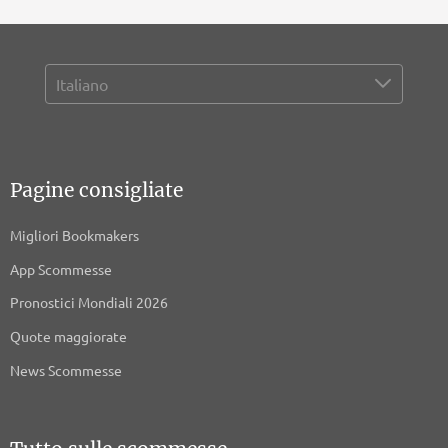
Pagine consigliate
Migliori Bookmakers
App Scommesse
Pronostici Mondiali 2026
Quote maggiorate
News Scommesse