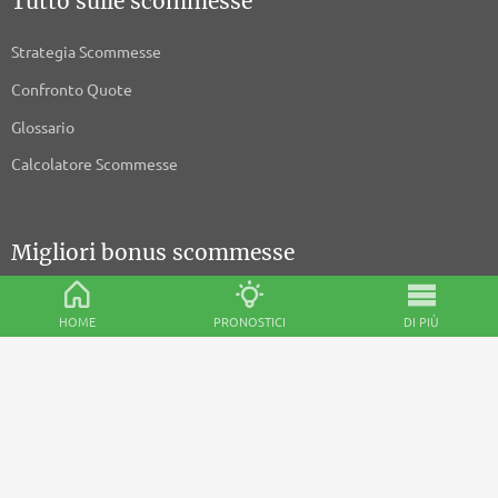
Tutto sulle scommesse
Strategia Scommesse
Confronto Quote
Glossario
Calcolatore Scommesse
Migliori bonus scommesse
Snai Bonus
HOME
PRONOSTICI
DI PIÙ
Eurobet Bonus
Planetwin365 Bonus
Betflag Bonus
Bwin Bonus