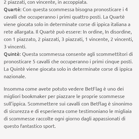
2 piazzati, con vincente, in accoppiata.
Quartè:
Con questa scommessa bisogna pronosticare i 4
cavalli che occuperanno i primi quattro posti. La Quartè
viene giocata solo in determinate corse di ippica italiana a
rete allargata. Il Quartè può essere: In ordine, In disordine,
con 1 piazzato, 2 piazzati, 3 piazzati, 1 vincente, 2 vincenti,
3 vincenti.
Quintè:
Questa scommessa consente agli scommettitori di
pronosticare 5 cavalli che occuperanno i primi cinque posti.
La Quintè viene giocata solo in determinate corse di ippica
nazionale.
Insomma come avete potuto vedere BetFlag è uno dei
migliori bookmaker per piazzare le proprie scommesse
sull’ippica. Scommettere sui cavalli con Betflag è sinonimo
di sicurezza e di esperienza come testimoniano le migliaia
di scommesse raccolte ogni giorno dagli appassionati di
questo fantastico sport.