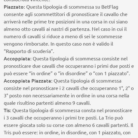
Piazzato:
Questa tipologia di scommessa su BetFlag
consente agli scommettitori di pronosticare il cavallo che
arriverà nelle prime tre posizioni in una corsa in cui siano
almeno otto cavalli ai nastri di partenza. Nel caso in cui il
numero di cavalli si riduce a meno di sei le scommesse
vengono rimborsate. In questo caso non è valido il
“Rapporto di scuderia”.
Accoppiata:
Questa tipologia di scommessa consiste nel
pronosticare due cavalli che occuperanno i primi due posti e
può essere “in ordine” o “in disordine” o “con 1 piazzato”.
Accoppiata Piazzata:
Questa tipologia di scommessa
consiste nel pronosticare i 2 cavalli che occuperanno 1°, 2° o
3° posto non necessariamente in ordine in una corsa nella
quale risultino partenti almeno 9 cavalli.
Tis:
Questa tipologia di scommessa consta nel pronosticare
i 3 cavalli che occuperanno i primi tre posti. La Trio può
essere giocata solo su corse con almeno 6 cavalli partenti. Il
Tris può essere: in ordine, in disordine, con 1 piazzato, con