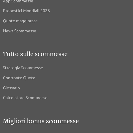
App Scommesse
Pronostici Mondiali 2026
Quote maggiorate
News Scommesse
Tutto sulle scommesse
Strategia Scommesse
Confronto Quote
Glossario
Calcolatore Scommesse
Migliori bonus scommesse