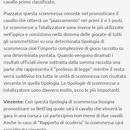
cavallo primo classificato.
Piazzato: questa scommessa consiste nel pronosticare il
cavallo che otterrà un “piazzamento” nei primi 2 o 3 posti.
Le scommesse a Totalizzatore sono invece le più utilizzate
nell’ippica e consistono nella domma delle giocate di tutti
gli scommettitori su una determinata tipologia di
scommessa cioè l’importo complessivo di gioco raccolto su
una determinata puntata. Quando vengono diramati i
risultati ufficiali viene sottratta dalla somma raccolta una
parte che rappresenta il “prelievo di legge” mentre il resto
verrà suddiviso tra tutte le unità di scommessa con risultato
vincente in quella tipologia. Le tipologie di scommesse a
totalizzatore sono davvero molte, ecco le più importanti:
Vincente:
Con questa tipologia di scommessa bisogna
pronosticare su BetFlag quale sarà il cavallo che vincerà la
gara in una corsa a cui partecipino non meno di due cavalli.
Anche in caso di “Rapporto di scuderia” la scommessa sarà
considerata vincente.