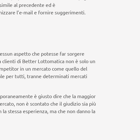
 simile al precedente ed è
izzare l’e-mail e fornire suggerimenti.
 nessun aspetto che potesse far sorgere
clienti di Better Lottomatica non è solo un
competitor in un mercato come quello del
le per tutti, tranne determinati mercati
emporaneamente è giusto dire che la maggior
rcato, non è scontato che il giudizio sia più
con la stessa esperienza, ma che non danno la