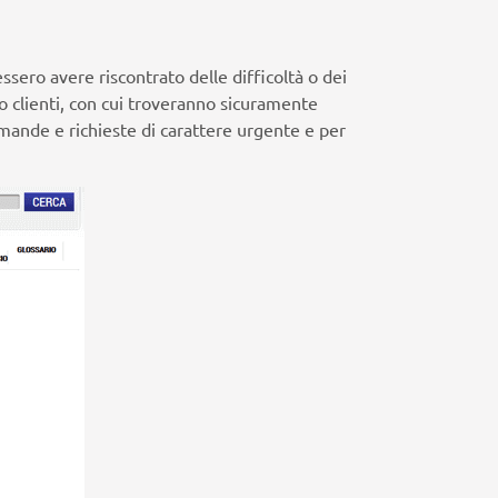
ssero avere riscontrato delle difficoltà o dei
o clienti, con cui troveranno sicuramente
domande e richieste di carattere urgente e per