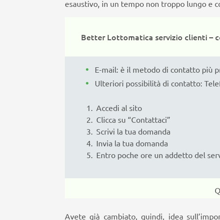
esaustivo, in un tempo non troppo lungo e c
Better Lottomatica servizio clienti –
E-mail: è il metodo di contatto più p
Ulteriori possibilità di contatto: Tel
Accedi al sito
Clicca su “Contattaci”
Scrivi la tua domanda
Invia la tua domanda
Entro poche ore un addetto del servi
Q
Avete già cambiato, quindi, idea sull’impo