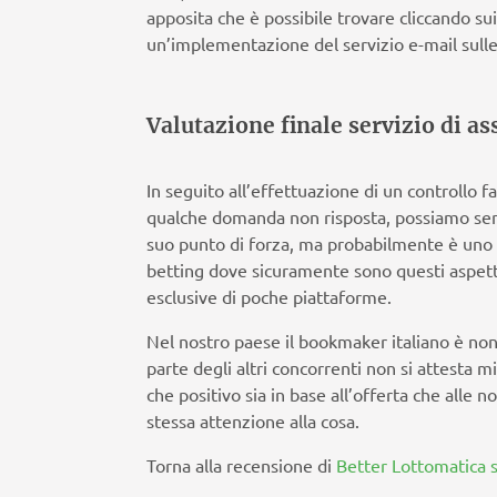
apposita che è possibile trovare cliccando sui
un’implementazione del servizio e-mail sulle
Valutazione finale servizio di as
In seguito all’effettuazione di un controllo
qualche domanda non risposta, possiamo senza
suo punto di forza, ma probabilmente è uno d
betting dove sicuramente sono questi aspetti
esclusive di poche piattaforme.
Nel nostro paese il bookmaker italiano è no
parte degli altri concorrenti non si attesta 
che positivo sia in base all’offerta che alle 
stessa attenzione alla cosa.
Torna alla recensione di
Better Lottomatica 