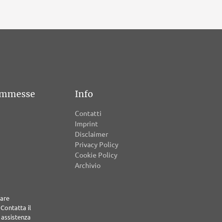
commesse
Info
Contatti
Imprint
Disclaimer
Privacy Policy
Cookie Policy
Archivio
eare
. Contatta il
 assistenza