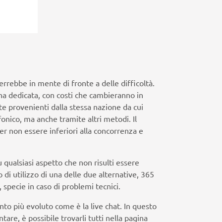
errebbe in mente di fronte a delle difficoltà.
na dedicata, con costi che cambieranno in
te provenienti dalla stessa nazione da cui
onico, ma anche tramite altri metodi. Il
er non essere inferiori alla concorrenza e
 qualsiasi aspetto che non risulti essere
 di utilizzo di una delle due alternative, 365
, specie in caso di problemi tecnici.
to più evoluto come è la live chat. In questo
tare, è possibile trovarli tutti nella pagina