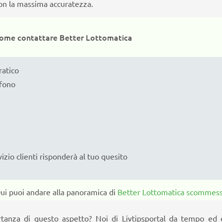
on la massima accuratezza.
 come contattare Better Lottomatica
ratico
efono
zio clienti risponderà al tuo quesito
ui puoi andare alla panoramica di
Better Lottomatica scommes
rtanza di questo aspetto? Noi di Livtipsportal da tempo ed 