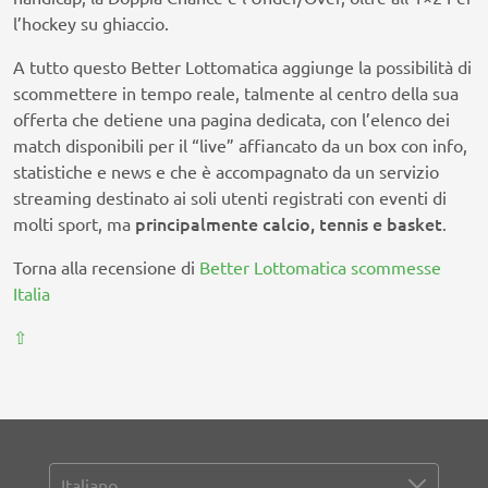
l’hockey su ghiaccio.
A tutto questo Better Lottomatica aggiunge la possibilità di
scommettere in tempo reale, talmente al centro della sua
offerta che detiene una pagina dedicata, con l’elenco dei
match disponibili per il “live” affiancato da un box con info,
statistiche e news e che è accompagnato da un servizio
streaming destinato ai soli utenti registrati con eventi di
principalmente calcio, tennis e basket
molti sport, ma
.
Torna alla recensione di
Better Lottomatica scommesse
Italia
⇧