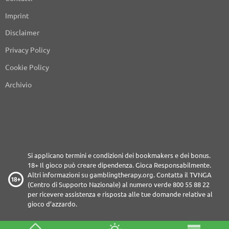
Imprint
Disclaimer
Privacy Policy
Cookie Policy
Archivio
Si applicano termini e condizioni dei bookmakers e dei bonus.
18+ Il gioco può creare dipendenza. Gioca Responsabilmente.
Altri informazioni su
gamblingtherapy.org
. Contatta il TVNGA
(Centro di Supporto Nazionale) al numero verde 800 55 88 22
per ricevere assistenza e risposta alle tue domande relative al
gioco d’azzardo.