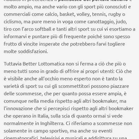
molto ampio, ma anche vario con gli sport più conosciuti e
commerciali come calcio, basket, volley, tennis, rugby o
ciclismo, ma pure meno in voga come canottaggio, judo,
tiro con l’arco softball e tanti altri sport su cui vi esortiamo a
informarvi e puntare più di frequente poiché sono spesso
frutto di vincite insperate che potrebbero farvi togliere
molte soddisfazioni.
Tuttavia Better Lottomatica non si ferma a ciò che più o
meno tutti sono in grado di offrire ai propri utenti: Ciò che
è visibile anche all’occhio meno esperto non è tanto la
varietà di sport su cui gli scommettitori possono piazzare
delle scommesse, che per quanto possa essere ampia, è
comunque nella media rispetto agli altri bookmaker, ma
l’innovazione che si percepisci rispetto agli altri bookmaker
che operano in Italia, sulla scia di quanto ormai si vede
normalmente in Inghilterra. Ci riferiamo a scommesse non
solamente in campo sportivo, ma anche su eventi
cinematografici, televisivi e musicali e addirittura su una