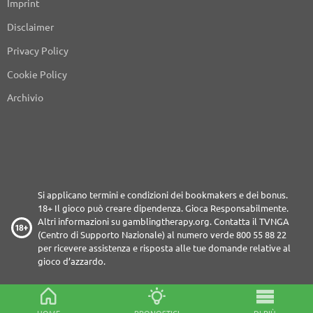
Imprint
Disclaimer
Privacy Policy
Cookie Policy
Archivio
Si applicano termini e condizioni dei bookmakers e dei bonus.
18+ Il gioco può creare dipendenza. Gioca Responsabilmente.
Altri informazioni su
gamblingtherapy.org
. Contatta il TVNGA
(Centro di Supporto Nazionale) al numero verde 800 55 88 22
per ricevere assistenza e risposta alle tue domande relative al
gioco d’azzardo.