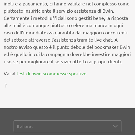
inoltre a pagamento, ci fanno valutare nel complesso come
piuttosto insufficiente il servizio assistenza di Bwin.
Certamente i metodi ufficiali sono gestiti bene, la risposta
alle mail è comunque piuttosto celere ma manca in ogni
caso dell’immediatezza garantita dai maggiori concorrenti
del settore attraverso l’assistenza tramite live chat. A
nostro avviso questo è il punto debole del bookmaker Bwin
ed è quello in cui la compagnia dovrebbe investire maggiori
risorse per migliorare il servizio offerto ai propri clienti.
Vai al
test di bwin scommesse sportive
⇧