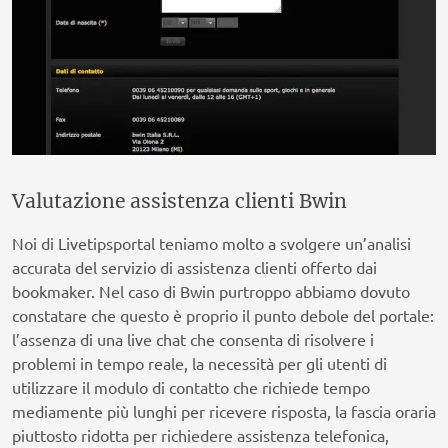
Valutazione assistenza clienti Bwin
Noi di Livetipsportal teniamo molto a svolgere un’analisi
accurata del servizio di assistenza clienti offerto dai
bookmaker. Nel caso di Bwin purtroppo abbiamo dovuto
constatare che questo è proprio il punto debole del portale:
l’assenza di una live chat che consenta di risolvere i
problemi in tempo reale, la necessità per gli utenti di
utilizzare il modulo di contatto che richiede tempo
mediamente più lunghi per ricevere risposta, la fascia oraria
piuttosto ridotta per richiedere assistenza telefonica,