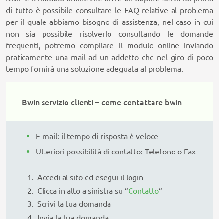
di tutto è possibile consultare le FAQ relative al problema
per il quale abbiamo bisogno di assistenza, nel caso in cui
non sia possibile risolverlo consultando le domande
frequenti, potremo compilare il modulo online inviando
praticamente una mail ad un addetto che nel giro di poco
tempo fornirà una soluzione adeguata al problema.
Bwin servizio clienti – come contattare bwin
E-mail: il tempo di risposta è veloce
Ulteriori possibilità di contatto: Telefono o Fax
Accedi al sito ed esegui il login
Clicca in alto a sinistra su “
Contatto
“
Scrivi la tua domanda
Invia la tua domanda