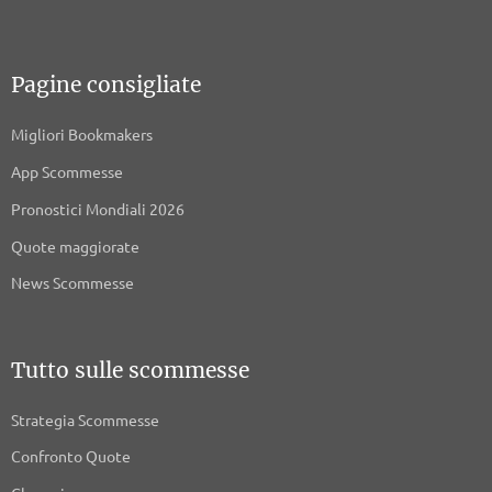
Pagine consigliate
Migliori Bookmakers
App Scommesse
Pronostici Mondiali 2026
Quote maggiorate
News Scommesse
Tutto sulle scommesse
Strategia Scommesse
Confronto Quote