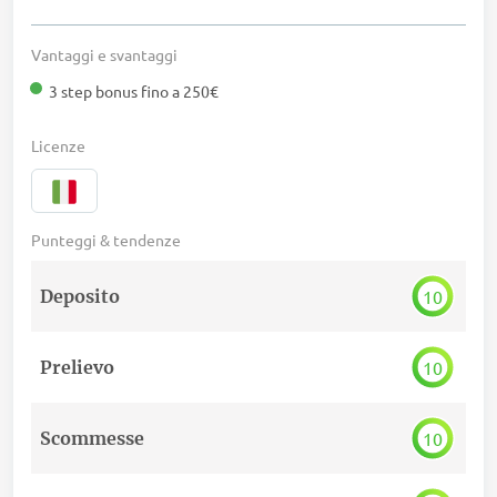
Vantaggi e svantaggi
3 step bonus fino a 250€
Licenze
Punteggi & tendenze
Deposito
10
Prelievo
10
Scommesse
10