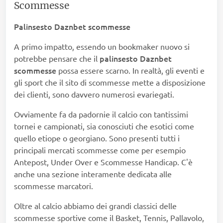
Scommesse
Palinsesto Daznbet scommesse
A primo impatto, essendo un bookmaker nuovo si
palinsesto Daznbet
potrebbe pensare che il
scommesse
possa essere scarno. In realtà, gli eventi e
gli sport che il sito di scommesse mette a disposizione
dei clienti, sono davvero numerosi evariegati.
Ovviamente fa da padornie il calcio con tantissimi
tornei e campionati, sia conosciuti che esotici come
quello etiope o georgiano. Sono presenti tutti i
principali mercati scommesse come per esempio
Antepost, Under Over e Scommesse Handicap. C'è
anche una sezione interamente dedicata alle
scommesse marcatori.
Oltre al calcio abbiamo dei grandi classici delle
scommesse sportive come il Basket, Tennis, Pallavolo,