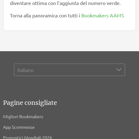
diventare ottima con l’aggiunta del numero verde.
Torna alla panoramica con tutti i
Bookmakers AAMS
Pagine consigliate
Migliori Bookmakers
App Scommesse
Pronostici Mondiali 2026