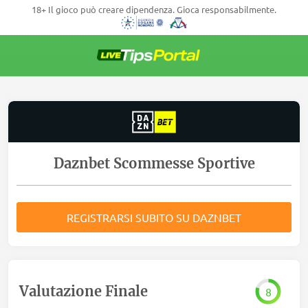
18+ Il gioco può creare dipendenza. Gioca responsabilmente.
Vai
al
contenuto
Daznbet Scommesse Sportive
REGISTRARSI SUBITO SU DAZNBET
Valutazione Finale
8