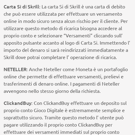
Carta Si di Skrill
: La carta Si di Skrill è una carta di debito
che può essere utilizzata per effettuare un versamento
online in modo sicuro senza alcun rischio per il cliente. Per
utilizzare questo metodo di ricarica bisogna accedere al
proprio conto e selezionare “Versamenti” cliccando sull’
apposito pulsante accanto al logo di Carta Si. Immettendo l’
importo del denaro si sarà reindirizzati immediatamente a
Skrill dove potrai completare l’ operazione di ricarica.
NETELLER
: Anche Neteller come Moneta è un portafoglio
online che permette di effettuare versamenti, prelievi e
trasferimenti di denaro online. I pagamenti di Neteller
avvengono nello stesso giorno della richiesta.
ClickandBuy
: Con ClickandBuy effettuare un deposito sul
proprio conto Gioco Digitale è estremamente semplice e
soprattutto sicuro. Tramite questo metodo l’ utente può
pagare utilizzando il proprio conto ClickandBuy per
effettuare dei versamenti immediati sul proprio conto