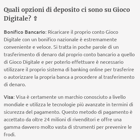
Quali opzioni di deposito ci sono su Gioco
Digitale? ⇧
Bonifico Bancario
: Ricaricare il proprio conto Gioco
Digitale con un bonifico nazionale è estremamente
conveniente e veloce. Si tratta in poche parole di un
trasferimento di denaro dal proprio conto bancario a quello
di Gioco Digitale e per poterlo effettuare è necessario
utilizzare il proprio sistema di banking online per trasferire
o autorizzare la propria banca a procedere al trasferimento
di denaro.
Visa
: Visa è certamente un marchio conosciuto a livello
mondiale e utilizza le tecnologie più avanzate in termini di
sicurezza del pagamento. Questo metodo di pagamento è
accettato da oltre 24 milioni di rivenditori e offre una
gamma davvero molto vasta di strumenti per prevenire le
frodi.