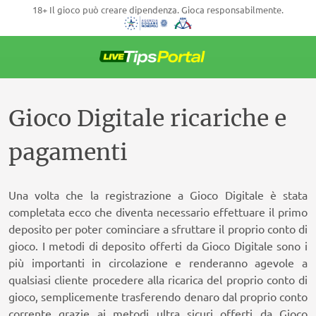
18+ Il gioco può creare dipendenza. Gioca responsabilmente.
Vai
al
contenuto
Gioco Digitale ricariche e
pagamenti
Una volta che la registrazione a Gioco Digitale è stata
completata ecco che diventa necessario effettuare il primo
deposito per poter cominciare a sfruttare il proprio conto di
gioco. I metodi di deposito offerti da Gioco Digitale sono i
più importanti in circolazione e renderanno agevole a
qualsiasi cliente procedere alla ricarica del proprio conto di
gioco, semplicemente trasferendo denaro dal proprio conto
corrente grazie ai metodi ultra sicuri offerti da Gioco