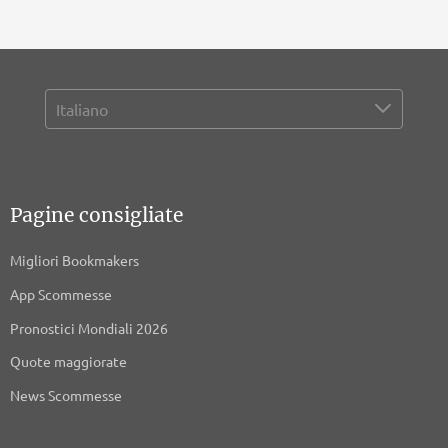
Pagine consigliate
Migliori Bookmakers
App Scommesse
Pronostici Mondiali 2026
Quote maggiorate
News Scommesse