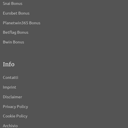
Snai Bonus
Eurobet Bonus
Planetwin365 Bonus
Betflag Bonus
Bwin Bonus
Info
Contatti
Imprint
Disclaimer
Privacy Policy
Cookie Policy
Archivio