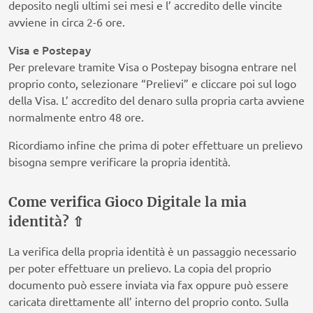
deposito negli ultimi sei mesi e l’ accredito delle vincite
avviene in circa 2-6 ore.
Visa e Postepay
Per prelevare tramite Visa o Postepay bisogna entrare nel
proprio conto, selezionare “Prelievi” e cliccare poi sul logo
della Visa. L’ accredito del denaro sulla propria carta avviene
normalmente entro 48 ore.
Ricordiamo infine che prima di poter effettuare un prelievo
bisogna sempre verificare la propria identità.
Come verifica Gioco Digitale la mia
identità? ⇧
La verifica della propria identità è un passaggio necessario
per poter effettuare un prelievo. La copia del proprio
documento può essere inviata via fax oppure può essere
caricata direttamente all’ interno del proprio conto. Sulla