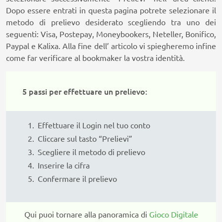
Dopo essere entrati in questa pagina potrete selezionare il
metodo di prelievo desiderato scegliendo tra uno dei
seguenti: Visa, Postepay, Moneybookers, Neteller, Bonifico,
Paypal e Kalixa. Alla fine dell’ articolo vi spiegheremo infine
come far verificare al bookmaker la vostra identità.
5 passi per effettuare un prelievo:
Effettuare il Login nel tuo conto
Cliccare sul tasto “Prelievi”
Scegliere il metodo di prelievo
Inserire la cifra
Confermare il prelievo
Qui puoi tornare alla panoramica di
Gioco Digitale