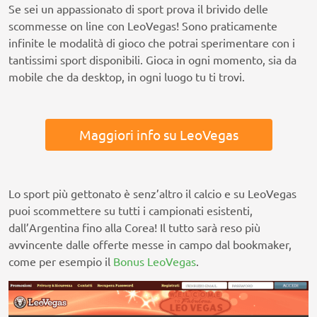
Se sei un appassionato di sport prova il brivido delle
scommesse on line con LeoVegas! Sono praticamente
infinite le modalità di gioco che potrai sperimentare con i
tantissimi sport disponibili. Gioca in ogni momento, sia da
mobile che da desktop, in ogni luogo tu ti trovi.
Maggiori info su LeoVegas
Lo sport più gettonato è senz’altro il calcio e su LeoVegas
puoi scommettere su tutti i campionati esistenti,
dall’Argentina fino alla Corea! Il tutto sarà reso più
avvincente dalle offerte messe in campo dal bookmaker,
come per esempio il
Bonus LeoVegas
.