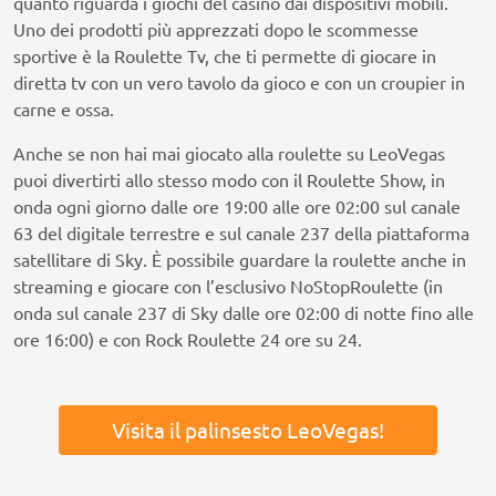
quanto riguarda i giochi del casinò dai dispositivi mobili.
Uno dei prodotti più apprezzati dopo le scommesse
sportive è la Roulette Tv, che ti permette di giocare in
diretta tv con un vero tavolo da gioco e con un croupier in
carne e ossa.
Anche se non hai mai giocato alla roulette su LeoVegas
puoi divertirti allo stesso modo con il Roulette Show, in
onda ogni giorno dalle ore 19:00 alle ore 02:00 sul canale
63 del digitale terrestre e sul canale 237 della piattaforma
satellitare di Sky. È possibile guardare la roulette anche in
streaming e giocare con l’esclusivo NoStopRoulette (in
onda sul canale 237 di Sky dalle ore 02:00 di notte fino alle
ore 16:00) e con Rock Roulette 24 ore su 24.
Visita il palinsesto LeoVegas!