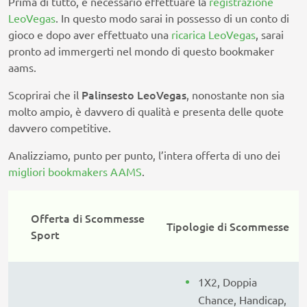
Prima di tutto, è necessario effettuare la
registrazione
LeoVegas
. In questo modo sarai in possesso di un conto di
gioco e dopo aver effettuato una
ricarica LeoVegas
, sarai
pronto ad immergerti nel mondo di questo bookmaker
aams.
Palinsesto LeoVegas
Scoprirai che il
, nonostante non sia
molto ampio, è davvero di qualità e presenta delle quote
davvero competitive.
Analizziamo, punto per punto, l’intera offerta di uno dei
migliori bookmakers AAMS
.
Offerta di Scommesse
Tipologie di Scommesse
Sport
1X2, Doppia
Chance, Handicap,