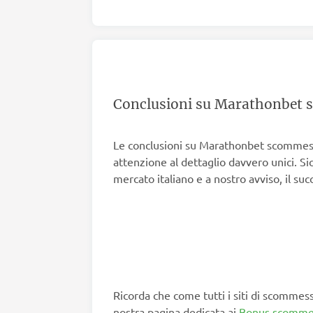
Conclusioni su Marathonbet 
Le conclusioni su Marathonbet scommesse 
attenzione al dettaglio davvero unici. 
mercato italiano e a nostro avviso, il suc
Ricorda che come tutti i siti di scommes
nostra pagina dedicata ai
Bonus scomme