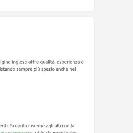
gine inglese offre qualità, esperienza e
uistando sempre più spazio anche nel
i. Scoprilo insieme agli altri nella
ida scommesse
, utile strumento che