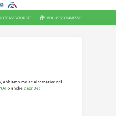
OTE MAGGIORATE
BONUS SCOMMESSE
a, abbiamo molte alternative nel
NAI
o anche
DaznBet