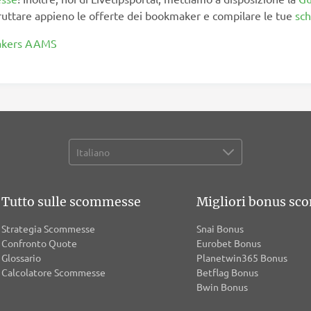
fruttare appieno le offerte dei bookmaker e compilare le tue
sch
kers AAMS
Tutto sulle scommesse
Migliori bonus s
Strategia Scommesse
Snai Bonus
Confronto Quote
Eurobet Bonus
Glossario
Planetwin365 Bonus
Calcolatore Scommesse
Betflag Bonus
Bwin Bonus