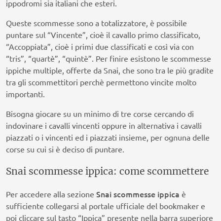
ippodromi sia italiani che esteri.
Queste scommesse sono a totalizzatore, è possibile
puntare sul “Vincente”, cioè il cavallo primo classificato,
“Accoppiata”, cioè i primi due classificati e così via con
“tris”, “quartè”, “quintè”. Per finire esistono le scommesse
ippiche multiple, offerte da Snai, che sono tra le più gradite
tra gli scommettitori perchè permettono vincite molto
importanti.
Bisogna giocare su un minimo di tre corse cercando di
indovinare i cavalli vincenti oppure in alternativa i cavalli
piazzati o i vincenti ed i piazzati insieme, per ognuna delle
corse su cui si è deciso di puntare.
Snai scommesse ippica: come scommettere
Snai scommesse ippica
Per accedere alla sezione
è
sufficiente collegarsi al portale ufficiale del bookmaker e
poi cliccare sul tasto “Ippica” presente nella barra superiore