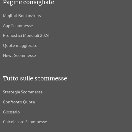
Pagine consigliate
Migliori Bookmakers
App Scommesse
Pronostici Mondiali 2026
Quote maggiorate
News Scommesse
Tutto sulle scommesse
Strategia Scommesse
Confronto Quote
Glossario
Calcolatore Scommesse