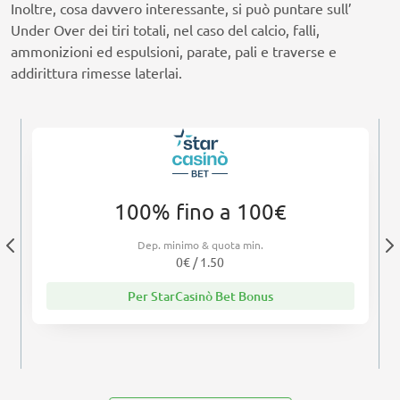
Inoltre, cosa davvero interessante, si può puntare sull’
Under Over dei tiri totali, nel caso del calcio, falli,
ammonizioni ed espulsioni, parate, pali e traverse e
addirittura rimesse laterlai.
100% fino a 100€
Dep. minimo & quota min.
0€ / 1.50
Per StarCasinò Bet Bonus