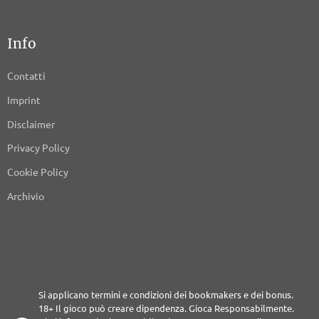
Info
Contatti
Imprint
Disclaimer
Privacy Policy
Cookie Policy
Archivio
Si applicano termini e condizioni dei bookmakers e dei bonus.
18+ Il gioco può creare dipendenza. Gioca Responsabilmente.