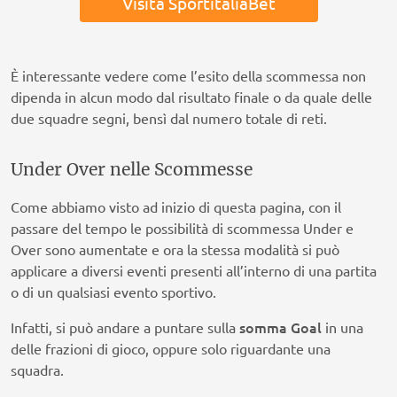
Visita SportitaliaBet
È interessante vedere come l’esito della scommessa non
dipenda in alcun modo dal risultato finale o da quale delle
due squadre segni, bensì dal numero totale di reti.
Under Over nelle Scommesse
Come abbiamo visto ad inizio di questa pagina, con il
passare del tempo le possibilità di scommessa Under e
Over sono aumentate e ora la stessa modalità si può
applicare a diversi eventi presenti all’interno di una partita
o di un qualsiasi evento sportivo.
somma Goal
Infatti, si può andare a puntare sulla
in una
delle frazioni di gioco, oppure solo riguardante una
squadra.