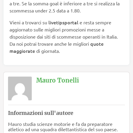
a tre. Se la somma goal è inferiore a tre si realizza la
scommessa under 2.5 data a 1.80.
livetipsportal
Vieni a trovarci su
e resta sempre
aggiornato sulle migliori promozioni messe a
disposizione dai siti di scommesse operanti in Italia.
quote
Da noi potrai trovare anche le migliori
maggiorate
di giornata.
Mauro Tonelli
Informazioni sull'autore
Mauro studia scienze motorie e fa da preparatore
atletico ad una squadra dilettantistica del suo paese.