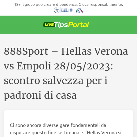
18+ Il gioco può creare dipendenza. Gioca responsabilmente.
Vai
al
contenuto
888Sport – Hellas Verona
vs Empoli 28/05/2023:
scontro salvezza per i
padroni di casa
Ci sono ancora diverse gare fondamentali da
disputare questo fine settimana e l’Hellas Verona si