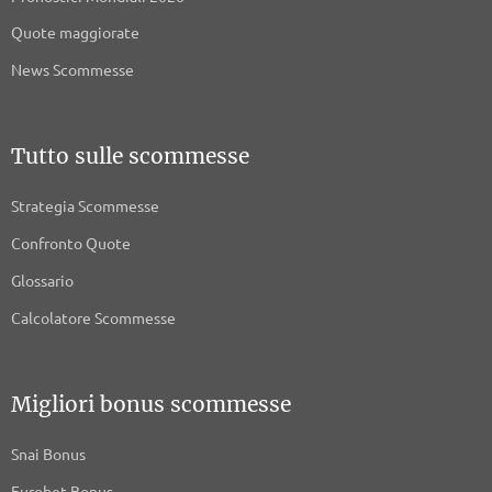
Quote maggiorate
News Scommesse
Tutto sulle scommesse
Strategia Scommesse
Confronto Quote
Glossario
Calcolatore Scommesse
Migliori bonus scommesse
Snai Bonus
Eurobet Bonus