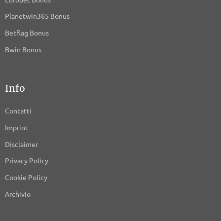
Planetwin365 Bonus
Betflag Bonus
Bwin Bonus
Info
Contatti
Imprint
Disclaimer
Privacy Policy
Cookie Policy
Archivio