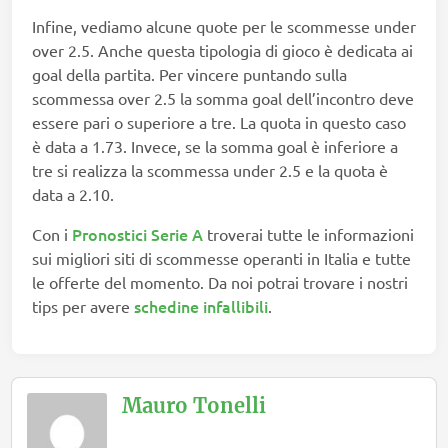
Infine, vediamo alcune quote per le scommesse under
over 2.5. Anche questa tipologia di gioco è dedicata ai
goal della partita. Per vincere puntando sulla
scommessa over 2.5 la somma goal dell’incontro deve
essere pari o superiore a tre. La quota in questo caso
è data a 1.73. Invece, se la somma goal è inferiore a
tre si realizza la scommessa under 2.5 e la quota è
data a 2.10.
Pronostici Serie A
Con i
troverai tutte le informazioni
sui migliori siti di scommesse operanti in Italia e tutte
le offerte del momento. Da noi potrai trovare i nostri
schedine infallibili
tips per avere
.
Mauro Tonelli