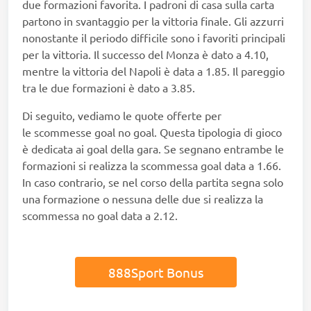
due formazioni favorita. I padroni di casa sulla carta
partono in svantaggio per la vittoria finale. Gli azzurri
nonostante il periodo difficile sono i favoriti principali
per la vittoria. Il successo del Monza è dato a 4.10,
mentre la vittoria del Napoli è data a 1.85. Il pareggio
tra le due formazioni è dato a 3.85.
Di seguito, vediamo le quote offerte per
le scommesse goal no goal. Questa tipologia di gioco
è dedicata ai goal della gara. Se segnano entrambe le
formazioni si realizza la scommessa goal data a 1.66.
In caso contrario, se nel corso della partita segna solo
una formazione o nessuna delle due si realizza la
scommessa no goal data a 2.12.
888Sport Bonus