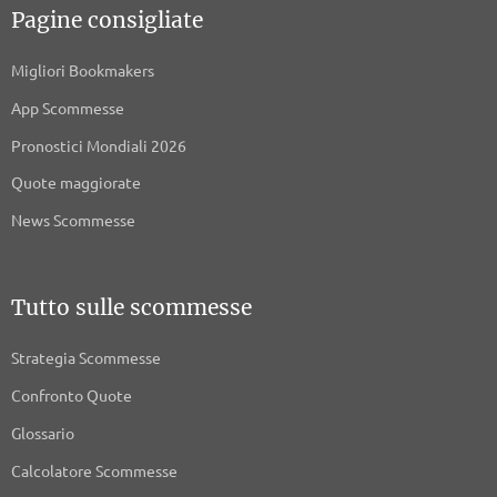
Pagine consigliate
Migliori Bookmakers
App Scommesse
Pronostici Mondiali 2026
Quote maggiorate
News Scommesse
Tutto sulle scommesse
Strategia Scommesse
Confronto Quote
Glossario
Calcolatore Scommesse