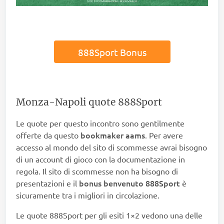
888Sport Bonus
Monza-Napoli quote 888Sport
Le quote per questo incontro sono gentilmente
bookmaker aams
offerte da questo
. Per avere
accesso al mondo del sito di scommesse avrai bisogno
di un account di gioco con la documentazione in
regola. Il sito di scommesse non ha bisogno di
bonus benvenuto 888Sport
presentazioni e il
è
sicuramente tra i migliori in circolazione.
Le quote 888Sport per gli esiti 1×2 vedono una delle