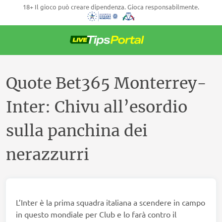
18+ Il gioco può creare dipendenza. Gioca responsabilmente.
Vai
al
contenuto
Quote Bet365 Monterrey-
Inter: Chivu all’esordio
sulla panchina dei
nerazzurri
L’Inter è la prima squadra italiana a scendere in campo
in questo mondiale per Club e lo farà contro il