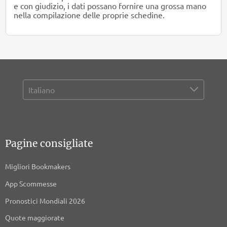
e con giudizio, i dati possano fornire una grossa mano
nella compilazione delle proprie schedine.
Pagine consigliate
Migliori Bookmakers
App Scommesse
Pronostici Mondiali 2026
Quote maggiorate