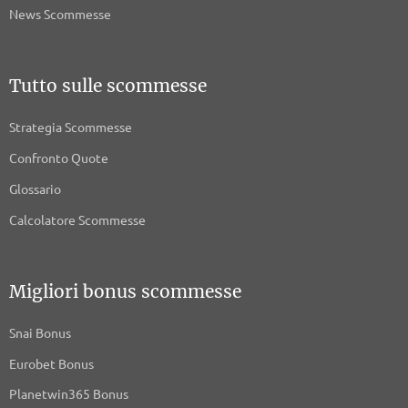
News Scommesse
Tutto sulle scommesse
Strategia Scommesse
Confronto Quote
Glossario
Calcolatore Scommesse
Migliori bonus scommesse
Snai Bonus
Eurobet Bonus
Planetwin365 Bonus