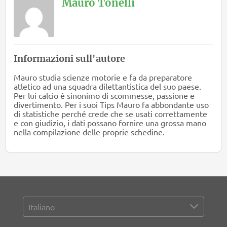
Mauro Tonelli
Informazioni sull'autore
Mauro studia scienze motorie e fa da preparatore
atletico ad una squadra dilettantistica del suo paese.
Per lui calcio è sinonimo di scommesse, passione e
divertimento. Per i suoi Tips Mauro fa abbondante uso
di statistiche perché crede che se usati correttamente
e con giudizio, i dati possano fornire una grossa mano
nella compilazione delle proprie schedine.