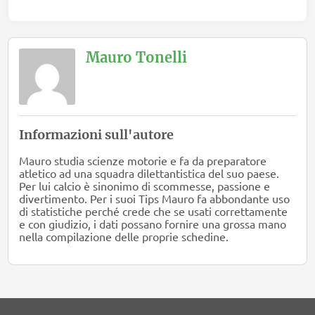
Mauro Tonelli
Informazioni sull'autore
Mauro studia scienze motorie e fa da preparatore
atletico ad una squadra dilettantistica del suo paese.
Per lui calcio è sinonimo di scommesse, passione e
divertimento. Per i suoi Tips Mauro fa abbondante uso
di statistiche perché crede che se usati correttamente
e con giudizio, i dati possano fornire una grossa mano
nella compilazione delle proprie schedine.