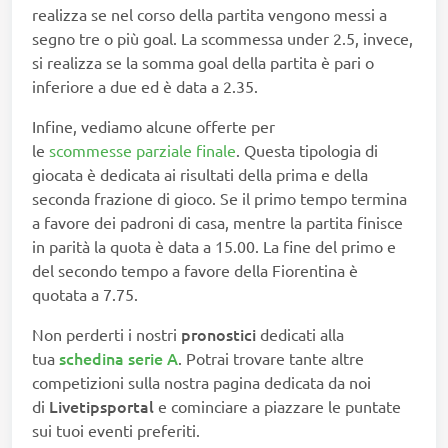
realizza se nel corso della partita vengono messi a
segno tre o più goal. La scommessa under 2.5, invece,
si realizza se la somma goal della partita è pari o
inferiore a due ed è data a 2.35.
Infine, vediamo alcune offerte per
le
scommesse parziale finale
. Questa tipologia di
giocata è dedicata ai risultati della prima e della
seconda frazione di gioco. Se il primo tempo termina
a favore dei padroni di casa, mentre la partita finisce
in parità la quota è data a 15.00. La fine del primo e
del secondo tempo a favore della Fiorentina è
quotata a 7.75.
pronostici
Non perderti i nostri
dedicati alla
schedina serie A
tua
. Potrai trovare tante altre
competizioni sulla nostra pagina dedicata da noi
Livetipsportal
di
e cominciare a piazzare le puntate
sui tuoi eventi preferiti.