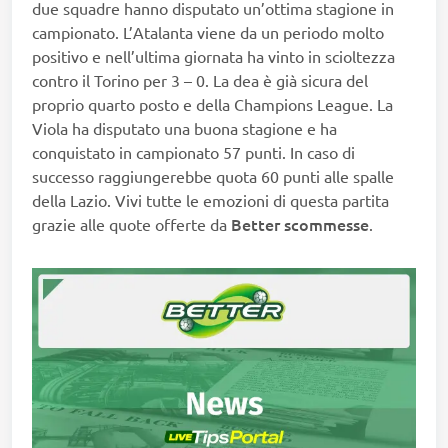
due squadre hanno disputato un’ottima stagione in
campionato. L’Atalanta viene da un periodo molto
positivo e nell’ultima giornata ha vinto in scioltezza
contro il Torino per 3 – 0. La dea è già sicura del
proprio quarto posto e della Champions League. La
Viola ha disputato una buona stagione e ha
conquistato in campionato 57 punti. In caso di
successo raggiungerebbe quota 60 punti alle spalle
della Lazio. Vivi tutte le emozioni di questa partita
Better scommesse
grazie alle quote offerte da
.