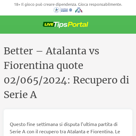
18+ Il gioco può creare dipendenza. Gioca responsabilmente.
Vai
al
contenuto
Better – Atalanta vs
Fiorentina quote
02/065/2024: Recupero di
Serie A
Questo fine settimana si disputa l’ultima partita di
Serie A con il recupero tra Atalanta e Fiorentina. Le