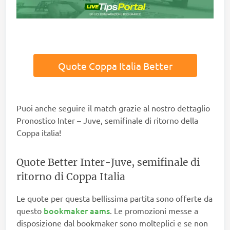
Quote Coppa Italia Better
Puoi anche seguire il match grazie al nostro dettaglio
Pronostico Inter – Juve, semifinale di ritorno della
Coppa italia!
Quote Better Inter-Juve, semifinale di
ritorno di Coppa Italia
Le quote per questa bellissima partita sono offerte da
bookmaker aams
questo
. Le promozioni messe a
disposizione dal bookmaker sono molteplici e se non