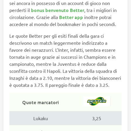
sei ancora in possesso di un account di gioco non
bonus benvenuto Better
perderti il
, tra i migliori in
Better app
circolazione. Grazie alla
inoltre potrai
accedere al mondo del bookmaker in pochi secondi.
Le quote Better per gli esiti finali della gara ci
descrivono un match leggermente indirizzato a
favore dei nerazzurri. L’Inter, infatti, sembra essere
tornata in auge grazie ai successi in Champions e in
campionato, mentre la Juventus è reduce dalla
sconfitta contro il Napoli. La vittoria della squadra di
Inzaghi è data a 2.10, mentre la vittoria dei bianconeri
è quotata a 3.75. Il pareggio finale è dato a 3.25.
Quote marcatori
Lukaku
3,25