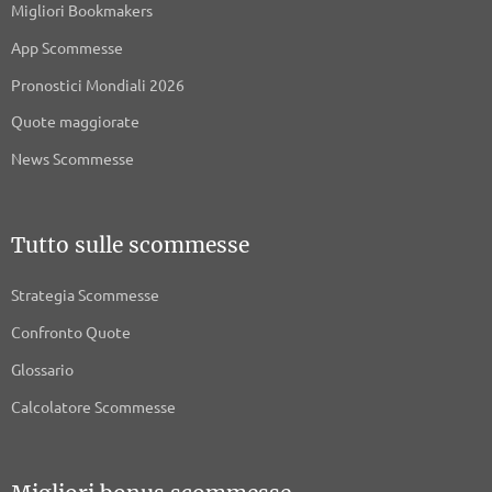
Migliori Bookmakers
App Scommesse
Pronostici Mondiali 2026
Quote maggiorate
News Scommesse
Tutto sulle scommesse
Strategia Scommesse
Confronto Quote
Glossario
Calcolatore Scommesse