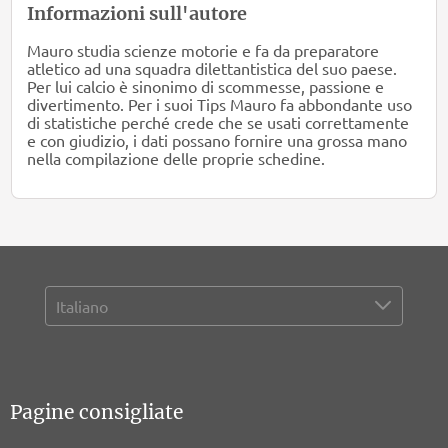
Informazioni sull'autore
Mauro studia scienze motorie e fa da preparatore
atletico ad una squadra dilettantistica del suo paese.
Per lui calcio è sinonimo di scommesse, passione e
divertimento. Per i suoi Tips Mauro fa abbondante uso
di statistiche perché crede che se usati correttamente
e con giudizio, i dati possano fornire una grossa mano
nella compilazione delle proprie schedine.
Pagine consigliate