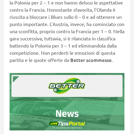
la Polonia per 2 – 1 e non hanno deluso le aspettative
contro la Francia. Nonostante sfavorita, l’Olanda è
riuscita a bloccare i Blues sullo 0 – 0 e ad ottenere un
punto importante. L’Austria, invece, ha cominciato con
una sconfitta, proprio contro la Francia per 1 – 0. Nella
gara successiva, tuttavia, si è rilanciata in classifica
battendo la Polonia per 3 – 1 ed eliminandola dalla
competizione. Non perderti le emozioni di questa
Better scommesse
partita e le quote offerte da
.