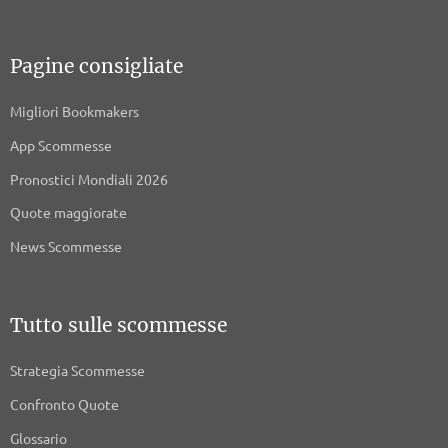
Pagine consigliate
Migliori Bookmakers
App Scommesse
Pronostici Mondiali 2026
Quote maggiorate
News Scommesse
Tutto sulle scommesse
Strategia Scommesse
Confronto Quote
Glossario