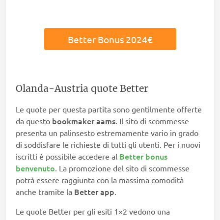
Better Bonus 2024€
Olanda-Austria quote Better
Le quote per questa partita sono gentilmente offerte
bookmaker aams
da questo
. Il sito di scommesse
presenta un palinsesto estremamente vario in grado
di soddisfare le richieste di tutti gli utenti. Per i nuovi
Better bonus
iscritti è possibile accedere al
benvenuto
. La promozione del sito di scommesse
potrà essere raggiunta con la massima comodità
Better app
anche tramite la
.
Le quote Better per gli esiti 1×2 vedono una