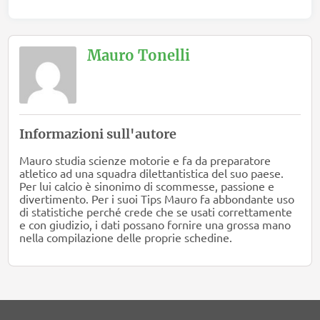
Mauro Tonelli
Informazioni sull'autore
Mauro studia scienze motorie e fa da preparatore
atletico ad una squadra dilettantistica del suo paese.
Per lui calcio è sinonimo di scommesse, passione e
divertimento. Per i suoi Tips Mauro fa abbondante uso
di statistiche perché crede che se usati correttamente
e con giudizio, i dati possano fornire una grossa mano
nella compilazione delle proprie schedine.