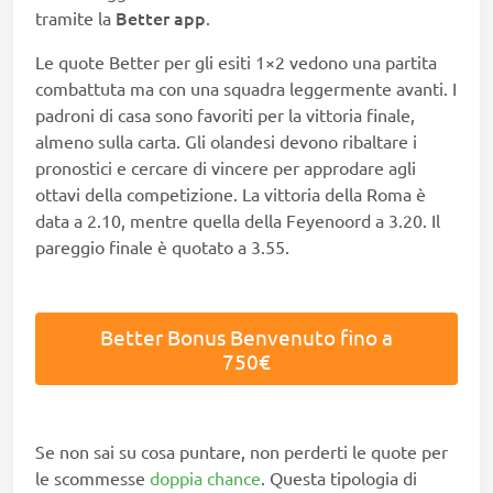
Better app
tramite la
.
Le quote Better per gli esiti 1×2 vedono una partita
combattuta ma con una squadra leggermente avanti. I
padroni di casa sono favoriti per la vittoria finale,
almeno sulla carta. Gli olandesi devono ribaltare i
pronostici e cercare di vincere per approdare agli
ottavi della competizione. La vittoria della Roma è
data a 2.10, mentre quella della Feyenoord a 3.20. Il
pareggio finale è quotato a 3.55.
Better Bonus Benvenuto fino a
750€
Se non sai su cosa puntare, non perderti le quote per
le scommesse
doppia chance
. Questa tipologia di