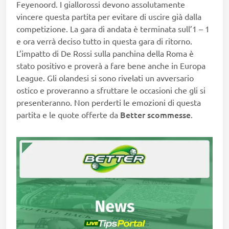
Feyenoord. I giallorossi devono assolutamente
vincere questa partita per evitare di uscire già dalla
competizione. La gara di andata è terminata sull’1 – 1
e ora verrà deciso tutto in questa gara di ritorno.
L’impatto di De Rossi sulla panchina della Roma è
stato positivo e proverà a fare bene anche in Europa
League. Gli olandesi si sono rivelati un avversario
ostico e proveranno a sfruttare le occasioni che gli si
presenteranno. Non perderti le emozioni di questa
Better scommesse
partita e le quote offerte da
.