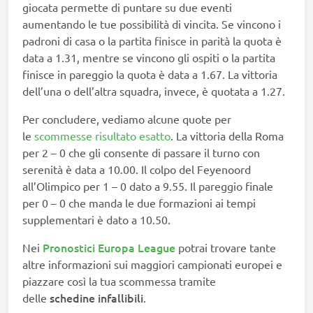
giocata permette di puntare su due eventi
aumentando le tue possibilità di vincita. Se vincono i
padroni di casa o la partita finisce in parità la quota è
data a 1.31, mentre se vincono gli ospiti o la partita
finisce in pareggio la quota è data a 1.67. La vittoria
dell’una o dell’altra squadra, invece, è quotata a 1.27.
Per concludere, vediamo alcune quote per
le
scommesse risultato esatto
. La vittoria della Roma
per 2 – 0 che gli consente di passare il turno con
serenità è data a 10.00. Il colpo del Feyenoord
all’Olimpico per 1 – 0 dato a 9.55. Il pareggio finale
per 0 – 0 che manda le due formazioni ai tempi
supplementari è dato a 10.50.
Pronostici Europa League
Nei
potrai trovare tante
altre informazioni sui maggiori campionati europei e
piazzare così la tua scommessa tramite
schedine infallibili
delle
.