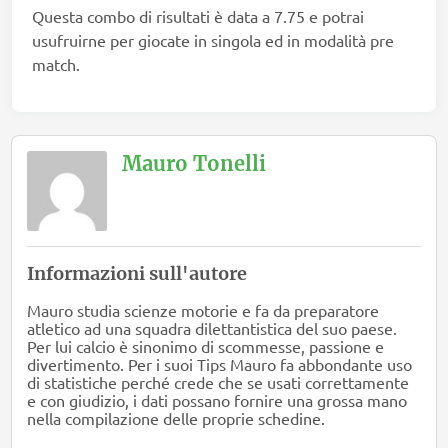
Questa combo di risultati è data a 7.75 e potrai
usufruirne per giocate in singola ed in modalità pre
match.
Mauro Tonelli
Informazioni sull'autore
Mauro studia scienze motorie e fa da preparatore
atletico ad una squadra dilettantistica del suo paese.
Per lui calcio è sinonimo di scommesse, passione e
divertimento. Per i suoi Tips Mauro fa abbondante uso
di statistiche perché crede che se usati correttamente
e con giudizio, i dati possano fornire una grossa mano
nella compilazione delle proprie schedine.