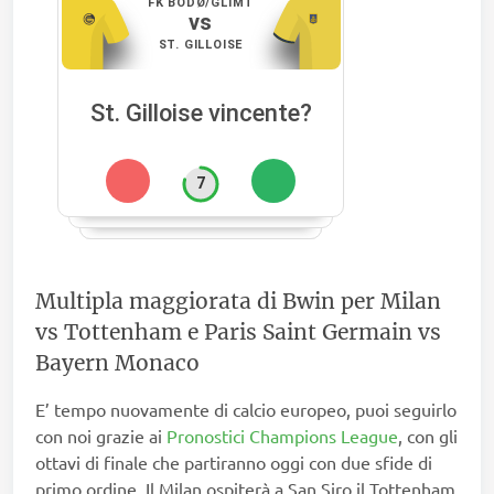
Multipla maggiorata di Bwin per Milan
vs Tottenham e Paris Saint Germain vs
Bayern Monaco
E’ tempo nuovamente di calcio europeo, puoi seguirlo
con noi grazie ai
Pronostici Champions League
, con gli
ottavi di finale che partiranno oggi con due sfide di
primo ordine. Il Milan ospiterà a San Siro il Tottenham