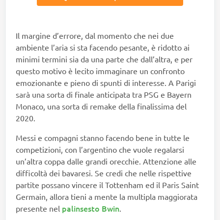
Il margine d’errore, dal momento che nei due
ambiente l’aria si sta facendo pesante, è ridotto ai
minimi termini sia da una parte che dall’altra, e per
questo motivo è lecito immaginare un confronto
emozionante e pieno di spunti di interesse. A Parigi
sarà una sorta di finale anticipata tra PSG e Bayern
Monaco, una sorta di remake della finalissima del
2020.
Messi e compagni stanno facendo bene in tutte le
competizioni, con l’argentino che vuole regalarsi
un’altra coppa dalle grandi orecchie. Attenzione alle
difficoltà dei bavaresi. Se credi che nelle rispettive
partite possano vincere il Tottenham ed il Paris Saint
Germain, allora tieni a mente la multipla maggiorata
palinsesto Bwin
presente nel
.