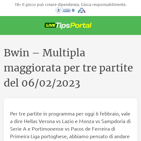
18+ Il gioco può creare dipendenza. Gioca responsabilmente.
Vai
al
contenuto
Bwin – Multipla
maggiorata per tre partite
del 06/02/2023
Per tre partite in programma per oggi 6 febbraio, vale
a dire Hellas Verona vs Lazio e Monza vs Sampdoria di
Serie A e Portimonense vs Pacos de Ferreira di
Primeira Liga portoghese, abbiamo pensato di andare