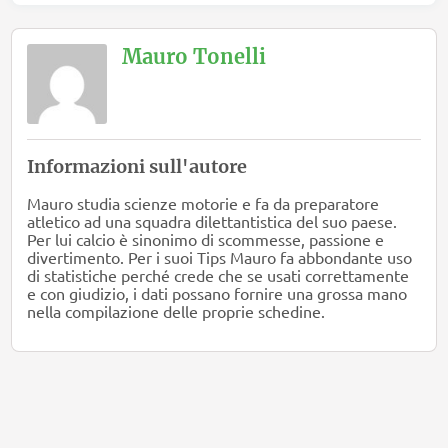
Mauro Tonelli
Informazioni sull'autore
Mauro studia scienze motorie e fa da preparatore
atletico ad una squadra dilettantistica del suo paese.
Per lui calcio è sinonimo di scommesse, passione e
divertimento. Per i suoi Tips Mauro fa abbondante uso
di statistiche perché crede che se usati correttamente
e con giudizio, i dati possano fornire una grossa mano
nella compilazione delle proprie schedine.