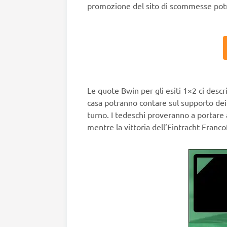
promozione del sito di scommesse potr
Le quote Bwin per gli esiti 1×2 ci descr
casa potranno contare sul supporto dei 
turno. I tedeschi proveranno a portare a
mentre la vittoria dell’Eintracht Francof