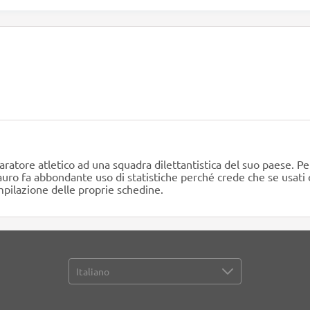
ratore atletico ad una squadra dilettantistica del suo paese. Pe
auro fa abbondante uso di statistiche perché crede che se usati 
pilazione delle proprie schedine.