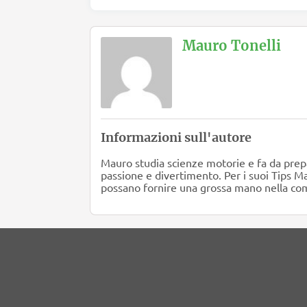
Mauro Tonelli
Informazioni sull'autore
Mauro studia scienze motorie e fa da prepa
passione e divertimento. Per i suoi Tips M
possano fornire una grossa mano nella com