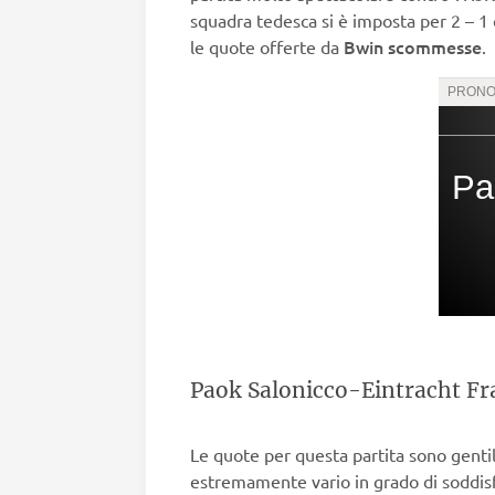
squadra tedesca si è imposta per 2 – 1 
Bwin scommesse
le quote offerte da
.
Paok Salonicco-Eintracht Fr
Le quote per questa partita sono gent
estremamente vario in grado di soddisfare