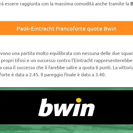
B
à essere raggiunta con la massima comodità anche tramite la
Paok-Eintracht Francoforte quote Bwin
ivono una partita molto equilibrata con nessuna delle due squadr
propri tifosi e un successo contro l’Eintracht rappresenterebbe 
 casa il successo che li farebbe salire a quota 6 punti. La vittor
orte è data a 2.45. Il pareggio finale è dato a 3.40.