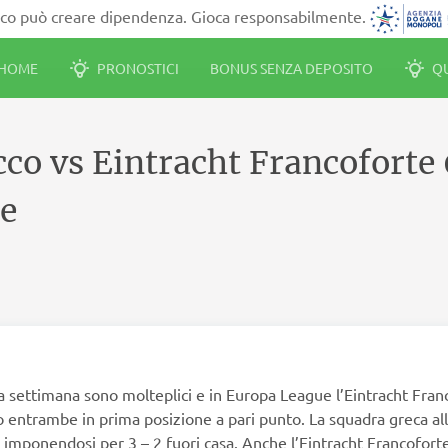
ioco può creare dipendenza. Gioca responsabilmente.
HOME
PRONOSTICI
BONUS SENZA DEPOSITO
QU
co vs Eintracht Francoforte 
ue
 settimana sono molteplici e in Europa League l’Eintracht Franco
entrambe in prima posizione a pari punto. La squadra greca alla 
 imponendosi per 3 – 2 fuori casa. Anche l’Eintracht Francoforte