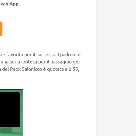
win App
.
e favorita per il successo. I padroni di
una seria ipoteca per il passaggio del
ia del Paok Salonicco è quotata a 2.55,