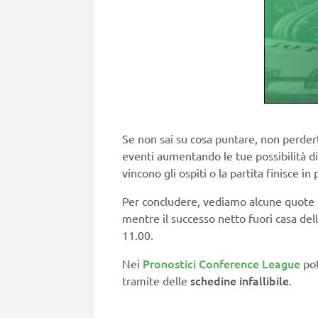
Se non sai su cosa puntare, non perder
eventi aumentando le tue possibilità di 
vincono gli ospiti o la partita finisce i
Per concludere, vediamo alcune quote 
mentre il successo netto fuori casa dell
11.00.
Pronostici Conference League
Nei
po
schedine infallibile
tramite delle
.