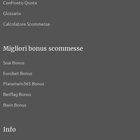
Confronto Quote
Glossario
Calcolatore Scommesse
Migliori bonus scommesse
Snai Bonus
Eurobet Bonus
Planetwin365 Bonus
Betflag Bonus
Bwin Bonus
Info