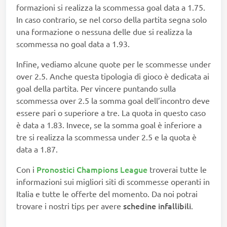
formazioni si realizza la scommessa goal data a 1.75.
In caso contrario, se nel corso della partita segna solo
una formazione o nessuna delle due si realizza la
scommessa no goal data a 1.93.
Infine, vediamo alcune quote per le scommesse under
over 2.5. Anche questa tipologia di gioco è dedicata ai
goal della partita. Per vincere puntando sulla
scommessa over 2.5 la somma goal dell’incontro deve
essere pari o superiore a tre. La quota in questo caso
è data a 1.83. Invece, se la somma goal è inferiore a
tre si realizza la scommessa under 2.5 e la quota è
data a 1.87.
Pronostici Champions League
Con i
troverai tutte le
informazioni sui migliori siti di scommesse operanti in
Italia e tutte le offerte del momento. Da noi potrai
schedine infallibili
trovare i nostri tips per avere
.