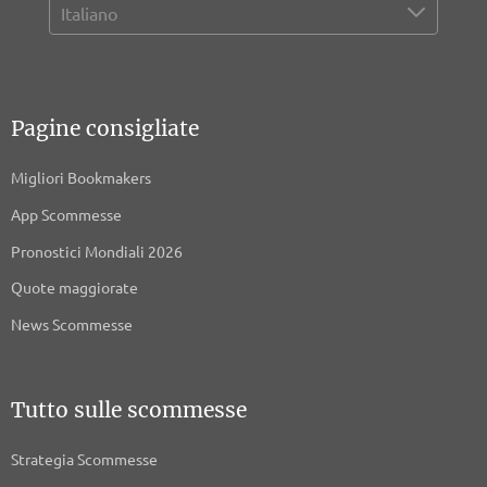
Pagine consigliate
Migliori Bookmakers
App Scommesse
Pronostici Mondiali 2026
Quote maggiorate
News Scommesse
Tutto sulle scommesse
Strategia Scommesse