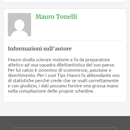
Mauro Tonelli
Informazioni sull'autore
Mauro studia scienze motorie e fa da preparatore
atletico ad una squadra dilettantistica del suo paese.
Per lui calcio è sinonimo di scommesse, passione e
divertimento. Per i suoi Tips Mauro fa abbondante uso
di statistiche perché crede che se usati correttamente
e con giudizio, i dati possano fornire una grossa mano
nella compilazione delle proprie schedine.