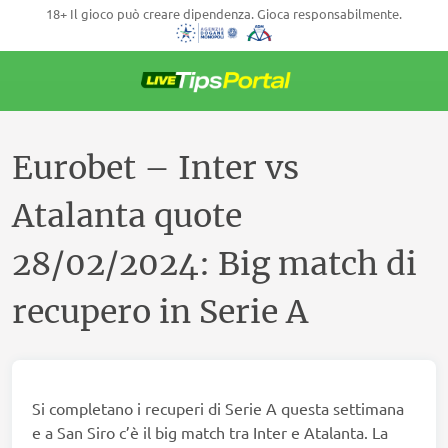
18+ Il gioco può creare dipendenza. Gioca responsabilmente.
Vai
al
contenuto
Eurobet – Inter vs
Atalanta quote
28/02/2024: Big match di
recupero in Serie A
Si completano i recuperi di Serie A questa settimana
e a San Siro c’è il big match tra Inter e Atalanta. La