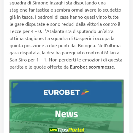
squadra di Simone Inzaghi sta disputando una
stagione fantastica e sembra ormai avere lo scudetto
già in tasca. I padroni di casa hanno quasi vinto tutte
le gare disputate e sono reduci dalla vittoria contro il
Lecce per 4 – 0. L’Atalanta sta disputando un’altra
ottima stagione. La squadra di Gasperini occupa la
quinta posizione a due punti dal Bologna. Nell’ultima
gara disputata, la dea ha pareggiato contro il Milan a
San Siro per 1 – 1. Non perderti le emozioni di questa
Eurobet scommesse
partita e le quote offerte da
.