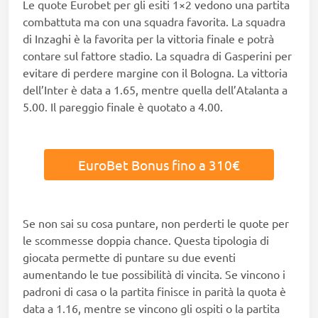
Le quote Eurobet per gli esiti 1×2 vedono una partita
combattuta ma con una squadra favorita. La squadra
di Inzaghi è la favorita per la vittoria finale e potrà
contare sul fattore stadio. La squadra di Gasperini per
evitare di perdere margine con il Bologna. La vittoria
dell’Inter è data a 1.65, mentre quella dell’Atalanta a
5.00. Il pareggio finale è quotato a 4.00.
EuroBet Bonus fino a 310€
Se non sai su cosa puntare, non perderti le quote per
le scommesse doppia chance. Questa tipologia di
giocata permette di puntare su due eventi
aumentando le tue possibilità di vincita. Se vincono i
padroni di casa o la partita finisce in parità la quota è
data a 1.16, mentre se vincono gli ospiti o la partita