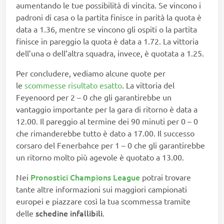
aumentando le tue possibilità di vincita. Se vincono i
padroni di casa o la partita finisce in parità la quota è
data a 1.36, mentre se vincono gli ospiti o la partita
finisce in pareggio la quota è data a 1.72. La vittoria
dell’una o dell’altra squadra, invece, è quotata a 1.25.
Per concludere, vediamo alcune quote per
le
scommesse risultato esatto
. La vittoria del
Feyenoord per 2 – 0 che gli garantirebbe un
vantaggio importante per la gara di ritorno è data a
12.00. Il pareggio al termine dei 90 minuti per 0 – 0
che rimanderebbe tutto è dato a 17.00. Il successo
corsaro del Fenerbahce per 1 – 0 che gli garantirebbe
un ritorno molto più agevole è quotato a 13.00.
Pronostici Champions League
Nei
potrai trovare
tante altre informazioni sui maggiori campionati
europei e piazzare così la tua scommessa tramite
schedine infallibili
delle
.