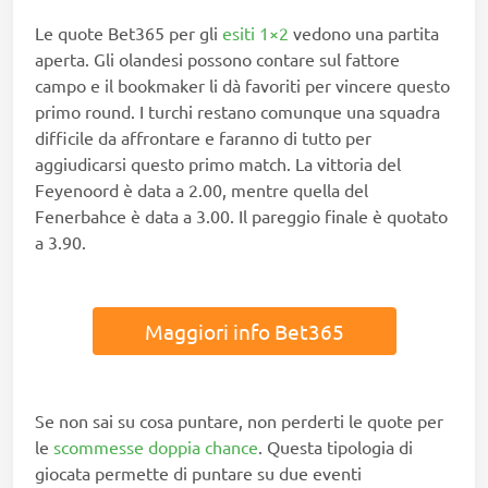
Le quote Bet365 per gli
esiti 1×2
vedono una partita
aperta. Gli olandesi possono contare sul fattore
campo e il bookmaker li dà favoriti per vincere questo
primo round. I turchi restano comunque una squadra
difficile da affrontare e faranno di tutto per
aggiudicarsi questo primo match. La vittoria del
Feyenoord è data a 2.00, mentre quella del
Fenerbahce è data a 3.00. Il pareggio finale è quotato
a 3.90.
Maggiori info Bet365
Se non sai su cosa puntare, non perderti le quote per
le
scommesse doppia chance
. Questa tipologia di
giocata permette di puntare su due eventi