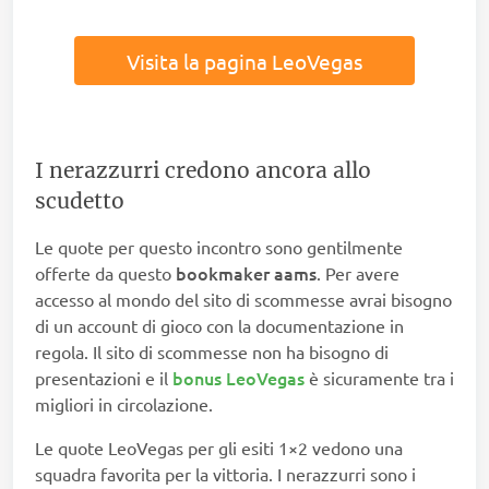
Visita la pagina LeoVegas
I nerazzurri credono ancora allo
scudetto
Le quote per questo incontro sono gentilmente
bookmaker aams
offerte da questo
. Per avere
accesso al mondo del sito di scommesse avrai bisogno
di un account di gioco con la documentazione in
regola. Il sito di scommesse non ha bisogno di
bonus LeoVegas
presentazioni e il
è sicuramente tra i
migliori in circolazione.
Le quote LeoVegas per gli esiti 1×2 vedono una
squadra favorita per la vittoria. I nerazzurri sono i