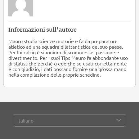
Informazioni sull'autore
Mauro studia scienze motorie e fa da preparatore
atletico ad una squadra dilettantistica del suo paese.
Per lui calcio è sinonimo di scommesse, passione e
divertimento. Per i suoi Tips Mauro fa abbondante uso
di statistiche perché crede che se usati correttamente
e con giudizio, i dati possano fornire una grossa mano
nella compilazione delle proprie schedine.