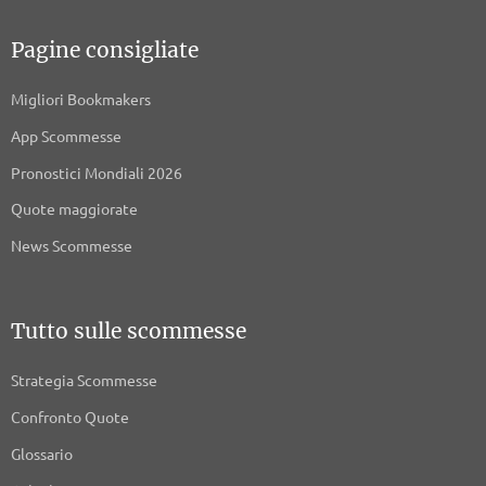
Pagine consigliate
Migliori Bookmakers
App Scommesse
Pronostici Mondiali 2026
Quote maggiorate
News Scommesse
Tutto sulle scommesse
Strategia Scommesse
Confronto Quote
Glossario