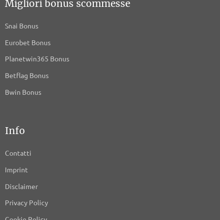
Migliori bonus scommesse
Snai Bonus
Eurobet Bonus
Planetwin365 Bonus
Betflag Bonus
Bwin Bonus
Info
Contatti
Imprint
Disclaimer
Privacy Policy
Cookie Policy