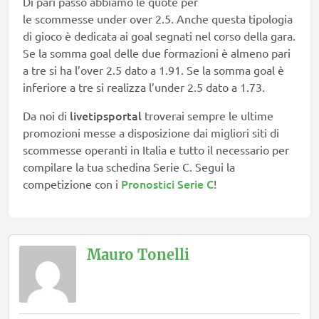
Di pari passo abbiamo le quote per
le scommesse under over 2.5. Anche questa tipologia
di gioco è dedicata ai goal segnati nel corso della gara.
Se la somma goal delle due formazioni è almeno pari
a tre si ha l’over 2.5 dato a 1.91. Se la somma goal è
inferiore a tre si realizza l’under 2.5 dato a 1.73.
livetipsportal
Da noi di
troverai sempre le ultime
promozioni messe a disposizione dai migliori siti di
scommesse operanti in Italia e tutto il necessario per
compilare la tua schedina Serie C. Segui la
Pronostici Serie C
competizione con i
!
Mauro Tonelli