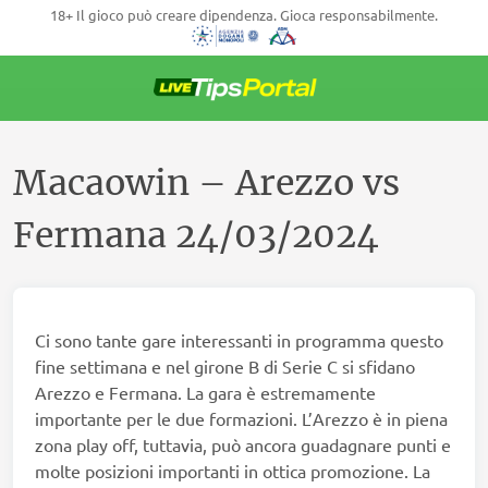
18+ Il gioco può creare dipendenza. Gioca responsabilmente.
Vai
al
contenuto
Macaowin – Arezzo vs
Fermana 24/03/2024
Ci sono tante gare interessanti in programma questo
fine settimana e nel girone B di Serie C si sfidano
Arezzo e Fermana. La gara è estremamente
importante per le due formazioni. L’Arezzo è in piena
zona play off, tuttavia, può ancora guadagnare punti e
molte posizioni importanti in ottica promozione. La