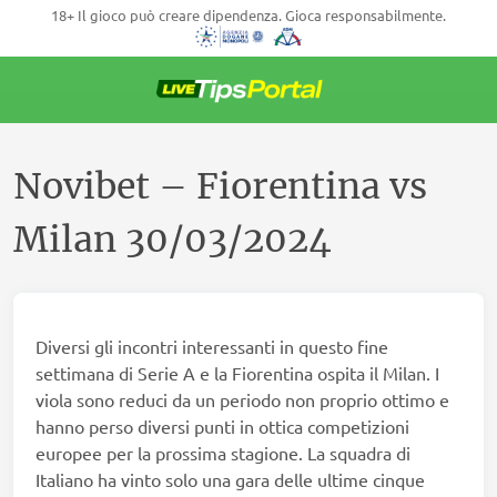
18+ Il gioco può creare dipendenza. Gioca responsabilmente.
Vai
al
contenuto
Novibet – Fiorentina vs
Milan 30/03/2024
Diversi gli incontri interessanti in questo fine
settimana di Serie A e la Fiorentina ospita il Milan. I
viola sono reduci da un periodo non proprio ottimo e
hanno perso diversi punti in ottica competizioni
europee per la prossima stagione. La squadra di
Italiano ha vinto solo una gara delle ultime cinque