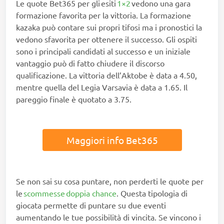
Le quote Bet365 per gli esiti
1×2
vedono una gara
formazione favorita per la vittoria. La formazione
kazaka può contare sui propri tifosi ma i pronostici la
vedono sfavorita per ottenere il successo. Gli ospiti
sono i principali candidati al successo e un iniziale
vantaggio può di fatto chiudere il discorso
qualificazione. La vittoria dell’Aktobe è data a 4.50,
mentre quella del Legia Varsavia è data a 1.65. Il
pareggio finale è quotato a 3.75.
Maggiori info Bet365
Se non sai su cosa puntare, non perderti le quote per
le
scommesse doppia chance
. Questa tipologia di
giocata permette di puntare su due eventi
aumentando le tue possibilità di vincita. Se vincono i