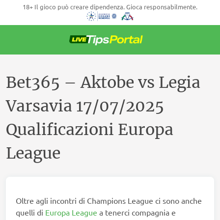
18+ Il gioco può creare dipendenza. Gioca responsabilmente.
Vai
al
contenuto
Bet365 – Aktobe vs Legia
Varsavia 17/07/2025
Qualificazioni Europa
League
Oltre agli incontri di Champions League ci sono anche
quelli di
Europa League
a tenerci compagnia e