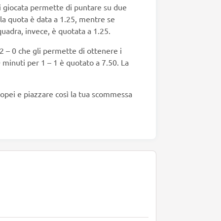
di giocata permette di puntare su due
à la quota è data a 1.25, mentre se
 squadra, invece, è quotata a 1.25.
 2 – 0 che gli permette di ottenere i
 minuti per 1 – 1 è quotato a 7.50. La
ropei e piazzare così la tua scommessa