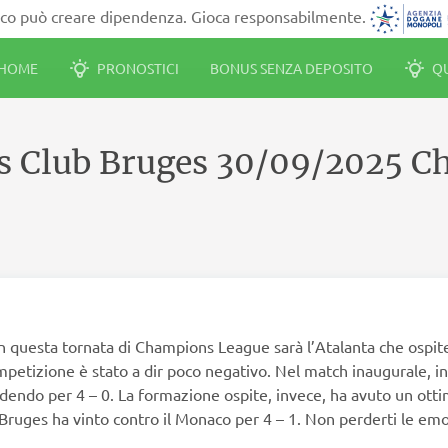
ioco può creare dipendenza. Gioca responsabilmente.
HOME
PRONOSTICI
BONUS SENZA DEPOSITO
QU
vs Club Bruges 30/09/2025 
in questa tornata di Champions League sarà l’Atalanta che ospit
petizione è stato a dir poco negativo. Nel match inaugurale, inf
rdendo per 4 – 0. La formazione ospite, invece, ha avuto un otti
b Bruges ha vinto contro il Monaco per 4 – 1. Non perderti le emo