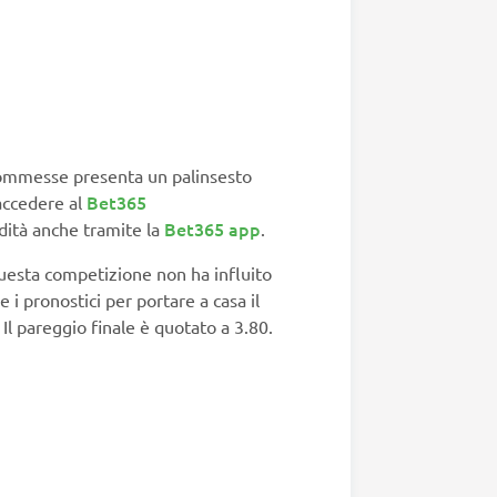
 scommesse presenta un palinsesto
Bet365
 accedere al
Bet365 app
dità anche tramite la
.
 questa competizione non ha influito
e i pronostici per portare a casa il
 Il pareggio finale è quotato a 3.80.