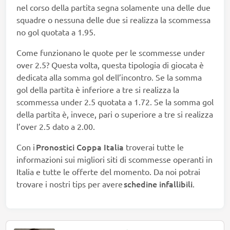
nel corso della partita segna solamente una delle due
squadre o nessuna delle due si realizza la scommessa
no gol quotata a 1.95.
Come funzionano le quote per le scommesse under
over 2.5? Questa volta, questa tipologia di giocata è
dedicata alla somma gol dell’incontro. Se la somma
gol della partita è inferiore a tre si realizza la
scommessa under 2.5 quotata a 1.72. Se la somma gol
della partita è, invece, pari o superiore a tre si realizza
l’over 2.5 dato a 2.00.
Pronostici Coppa Italia
Con i
troverai tutte le
informazioni sui migliori siti di scommesse operanti in
Italia e tutte le offerte del momento. Da noi potrai
schedine infallibili
trovare i nostri tips per avere
.