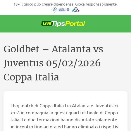
18+ Il gioco può creare dipendenza. Gioca responsabilmente.
Vai
al
contenuto
Goldbet – Atalanta vs
Juventus 05/02/2026
Coppa Italia
Il big match di Coppa Italia tra Atalanta e Juventus ci
terrà in compagnia in questi quarti di finale di Coppa
Italia. Le due formazioni hanno disputato solamente
un incontro fino ad ora ed hanno eliminato i rispettivi