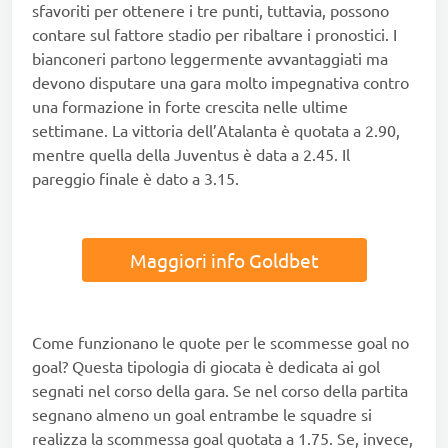
sfavoriti per ottenere i tre punti, tuttavia, possono
contare sul fattore stadio per ribaltare i pronostici. I
bianconeri partono leggermente avvantaggiati ma
devono disputare una gara molto impegnativa contro
una formazione in forte crescita nelle ultime
settimane. La vittoria dell’Atalanta è quotata a 2.90,
mentre quella della Juventus è data a 2.45. Il
pareggio finale è dato a 3.15.
Maggiori info Goldbet
Come funzionano le quote per le scommesse goal no
goal? Questa tipologia di giocata è dedicata ai gol
segnati nel corso della gara. Se nel corso della partita
segnano almeno un goal entrambe le squadre si
realizza la scommessa goal quotata a 1.75. Se, invece,