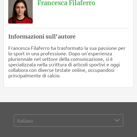
Francesca Filaferro
Informazioni sull'autore
Francesca Filaferro ha trasformato la sua passione per
lo sport in una professione. Dopo un'esperienza
pluriennale nel settore della comunicazione, si è
specializzata nella scrittura di articoli sportivi e oggi
collabora con diverse testate online, occupandosi
principalmente di calcio.