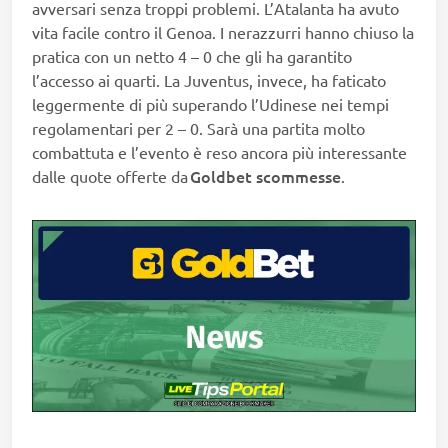
avversari senza troppi problemi. L’Atalanta ha avuto
vita facile contro il Genoa. I nerazzurri hanno chiuso la
pratica con un netto 4 – 0 che gli ha garantito
l’accesso ai quarti. La Juventus, invece, ha faticato
leggermente di più superando l’Udinese nei tempi
regolamentari per 2 – 0. Sarà una partita molto
combattuta e l’evento è reso ancora più interessante
Goldbet scommesse
dalle quote offerte da
.