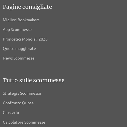
Pagine consigliate
Migliori Bookmakers
App Scommesse
Pronostici Mondiali 2026
Quote maggiorate
News Scommesse
Tutto sulle scommesse
Strategia Scommesse
Confronto Quote
Glossario
Calcolatore Scommesse