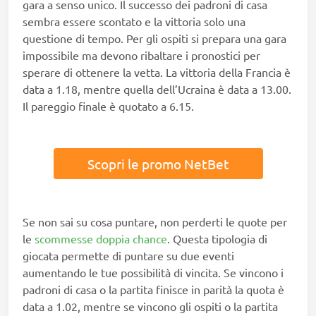
gara a senso unico. Il successo dei padroni di casa
sembra essere scontato e la vittoria solo una
questione di tempo. Per gli ospiti si prepara una gara
impossibile ma devono ribaltare i pronostici per
sperare di ottenere la vetta. La vittoria della Francia è
data a 1.18, mentre quella dell’Ucraina è data a 13.00.
Il pareggio finale è quotato a 6.15.
Scopri le promo NetBet
Se non sai su cosa puntare, non perderti le quote per
le
scommesse doppia chance
. Questa tipologia di
giocata permette di puntare su due eventi
aumentando le tue possibilità di vincita. Se vincono i
padroni di casa o la partita finisce in parità la quota è
data a 1.02, mentre se vincono gli ospiti o la partita