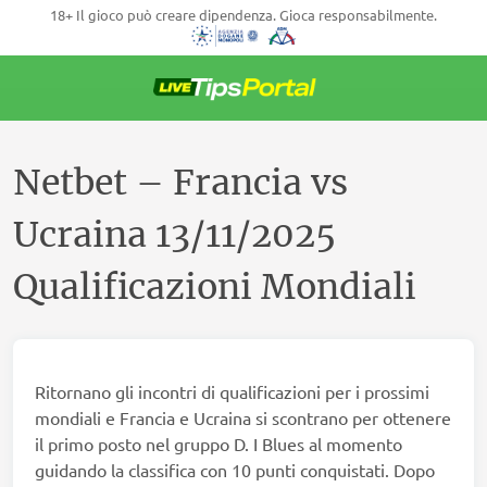
18+ Il gioco può creare dipendenza. Gioca responsabilmente.
Vai
al
contenuto
Netbet – Francia vs
Ucraina 13/11/2025
Qualificazioni Mondiali
Ritornano gli incontri di qualificazioni per i prossimi
mondiali e Francia e Ucraina si scontrano per ottenere
il primo posto nel gruppo D. I Blues al momento
guidando la classifica con 10 punti conquistati. Dopo