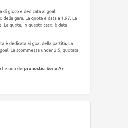
 di gioco è dedicata ai goal
della gara. La quota è data a 1.97. La
. La quota, in questo caso, è data
 è dedicata ai goal della partita. La
ù goal. La scommessa under 2.5, quotata
pronostici Serie A
nche uno dei
e