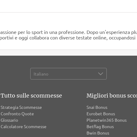
passione per lo sport in una professione. Dopo un'esperienza pl
i sportivi e oggi collabora con diverse testate online, occupandosi
Tutto sulle scommesse
Migliori bonus s
Strategia Scommesse
Snai Bonus
Confronto Quote
Eurobet Bonus
Glossario
Planetwin365 Bonus
Calcolatore Scommesse
Betflag Bonus
Bwin Bonus