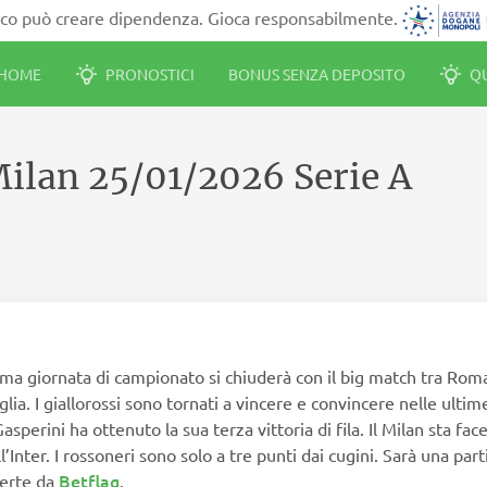
ioco può creare dipendenza. Gioca responsabilmente.
HOME
PRONOSTICI
BONUS SENZA DEPOSITO
QU
ilan 25/01/2026 Serie A
ma giornata di campionato si chiuderà con il big match tra Roma
glia. I giallorossi sono tornati a vincere e convincere nelle ul
 Gasperini ha ottenuto la sua terza vittoria di fila. Il Milan sta
l’Inter. I rossoneri sono solo a tre punti dai cugini. Sarà una pa
Betflag
ferte da
.