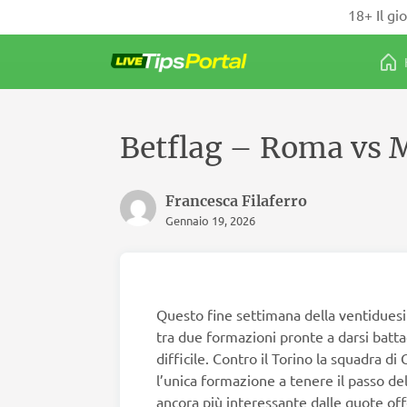
18+ Il g
Vai
al
contenuto
Betflag – Roma vs M
Francesca Filaferro
Gennaio 19, 2026
Questo fine settimana della ventiduesi
tra due formazioni pronte a darsi batta
difficile. Contro il Torino la squadra di
l’unica formazione a tenere il passo del
ancora più interessante dalle quote of