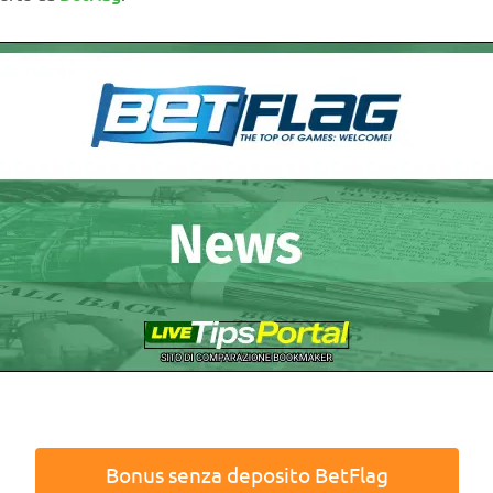
Bonus senza deposito BetFlag