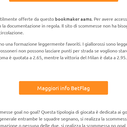
bookmaker aams
ntilmente offerte da questo
. Per avere acces
n la documentazione in regola. Il sito di scommesse non ha biso
circolazione.
ono una formazione leggermente favoriti. I giallorossi sono leg
 rossoneri non possono lasciare punti per strada se vogliono star
a Roma è quotata a 2.65, mentre la vittoria del Milan è data a 2.95
Maggiori info BetFlag
se goal no goal? Questa tipologia di giocata è dedicata ai goal
in generale entrambe le squadre segnano, si realizza la scommess
ormazione o nessuna delle due, si realizza la scommessa no goal 