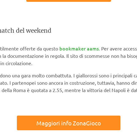
 match del weekend
bookmaker aams
ntilmente offerte da questo
.
Per avere access
n la documentazione in regola. Il sito di scommesse non ha biso
in circolazione.
dono una gara molto combattuta. I giallorossi sono i principali 
ato. I partenopei sono ancora in costruzione, tuttavia, hanno dim
a della Roma è quotata a 2.55, mentre la vittoria del Napoli è dat
Maggiori info ZonaGioco