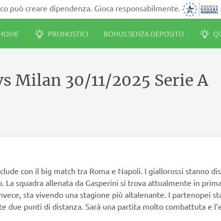
ioco può creare dipendenza. Gioca responsabilmente.
HOME
PRONOSTICI
BONUS SENZA DEPOSITO
QU
s Milan 30/11/2025 Serie A
clude con il big match tra Roma e Napoli. I giallorossi stanno di
 La squadra allenata da Gasperini si trova attualmente in prima 
, invece, sta vivendo una stagione più altalenante. I partenopei s
e due punti di distanza. Sarà una partita molto combattuta e l’