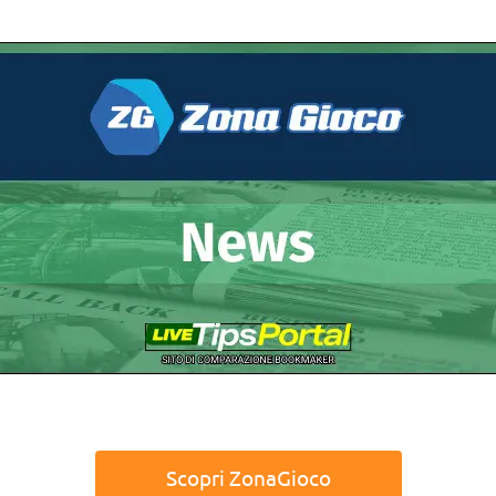
Scopri ZonaGioco