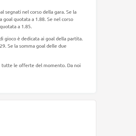
 segnati nel corso della gara. Se la
a goal quotata a 1.88. Se nel corso
quotata a 1.85.
gioco è dedicata ai goal della partita.
.29. Se la somma goal delle due
 e tutte le offerte del momento. Da noi