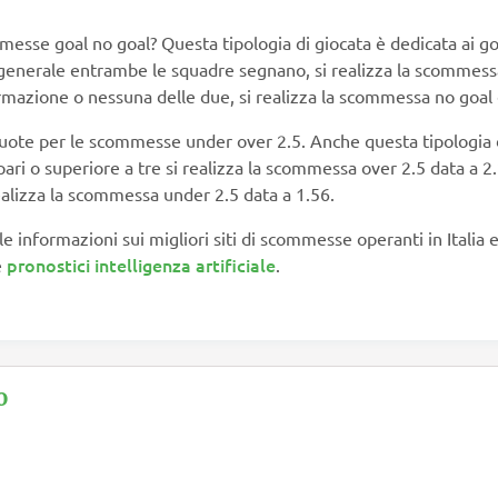
se goal no goal? Questa tipologia di giocata è dedicata ai goal
in generale entrambe le squadre segnano, si realizza la scommess
ormazione o nessuna delle due, si realizza la scommessa no goal 
uote per le scommesse under over 2.5. Anche questa tipologia di 
ari o superiore a tre si realizza la scommessa over 2.5 data a 2
realizza la scommessa under 2.5 data a 1.56.
 le informazioni sui migliori siti di scommesse operanti in Italia
pronostici intelligenza artificiale
e
.
o