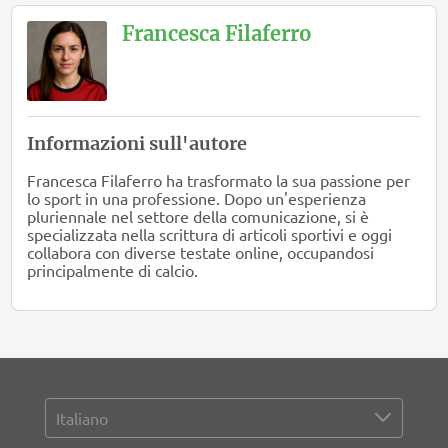
Francesca Filaferro
Informazioni sull'autore
Francesca Filaferro ha trasformato la sua passione per
lo sport in una professione. Dopo un'esperienza
pluriennale nel settore della comunicazione, si è
specializzata nella scrittura di articoli sportivi e oggi
collabora con diverse testate online, occupandosi
principalmente di calcio.