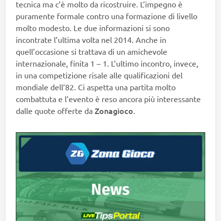
tecnica ma c’è molto da ricostruire. L’impegno è
puramente formale contro una formazione di livello
molto modesto. Le due informazioni si sono
incontrate l’ultima volta nel 2014. Anche in
quell’occasione si trattava di un amichevole
internazionale, finita 1 – 1. L’ultimo incontro, invece,
in una competizione risale alle qualificazioni del
mondiale dell’82. Ci aspetta una partita molto
combattuta e l’evento è reso ancora più interessante
Zonagioco
dalle quote offerte da
.