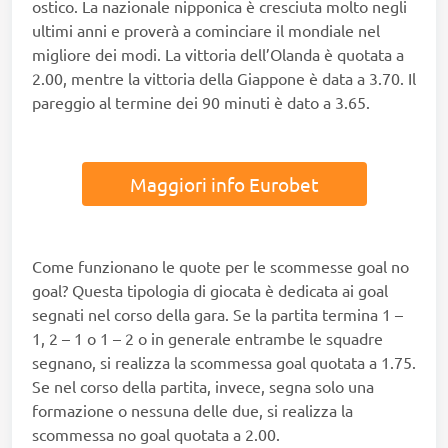
ostico. La nazionale nipponica è cresciuta molto negli
ultimi anni e proverà a cominciare il mondiale nel
migliore dei modi. La vittoria dell’Olanda è quotata a
2.00, mentre la vittoria della Giappone è data a 3.70. Il
pareggio al termine dei 90 minuti è dato a 3.65.
Maggiori info Eurobet
Come funzionano le quote per le scommesse goal no
goal? Questa tipologia di giocata è dedicata ai goal
segnati nel corso della gara. Se la partita termina 1 –
1, 2 – 1 o 1 – 2 o in generale entrambe le squadre
segnano, si realizza la scommessa goal quotata a 1.75.
Se nel corso della partita, invece, segna solo una
formazione o nessuna delle due, si realizza la
scommessa no goal quotata a 2.00.