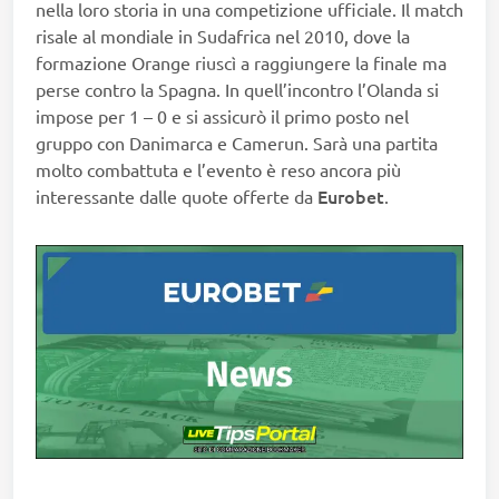
nella loro storia in una competizione ufficiale. Il match
risale al mondiale in Sudafrica nel 2010, dove la
formazione Orange riuscì a raggiungere la finale ma
perse contro la Spagna. In quell’incontro l’Olanda si
impose per 1 – 0 e si assicurò il primo posto nel
gruppo con Danimarca e Camerun. Sarà una partita
molto combattuta e l’evento è reso ancora più
Eurobet
interessante dalle quote offerte da
.