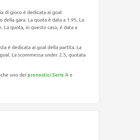
a di gioco è dedicata ai goal
della gara. La quota è data a 1.95. La
. La quota, in questo caso, è data a
a è dedicata ai goal della partita. La
ù goal. La scommessa under 2.5, quotata
pronostici Serie A
nche uno dei
e