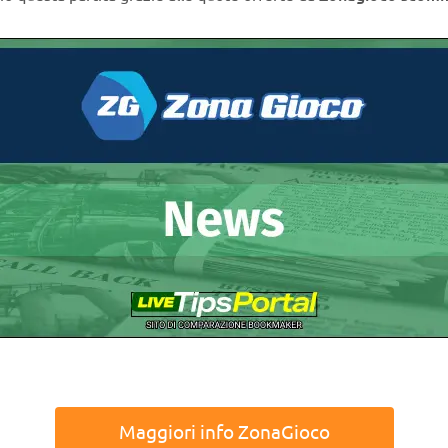
Maggiori info ZonaGioco