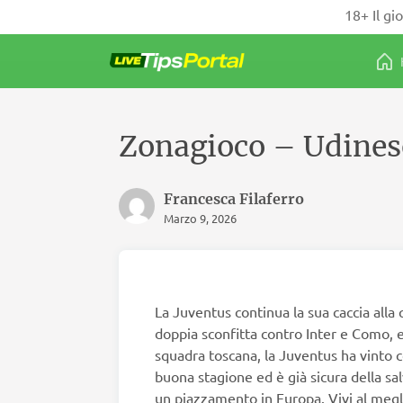
18+ Il g
Vai
al
contenuto
Zonagioco – Udinese
Francesca Filaferro
Marzo 9, 2026
La Juventus continua la sua caccia alla 
doppia sconfitta contro Inter e Como, e 
squadra toscana, la Juventus ha vinto c
buona stagione ed è già sicura della sa
un piazzamento in Europa. Vivi al megl