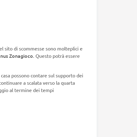
el sito di scommesse sono molteplici e
nus Zonagioco
. Questo potrà essere
i casa possono contare sul supporto dei
continuare a scalata verso la quarta
eggio al termine dei tempi