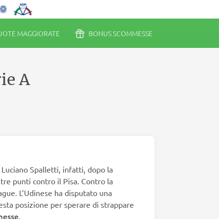
OTE MAGGIORATE
BONUS SCOMMESSE
ie A
uciano Spalletti, infatti, dopo la
tre punti contro il Pisa. Contro la
eague. L’Udinese ha disputato una
sesta posizione per sperare di strappare
messe
.