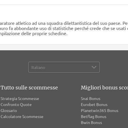
ratore atletico ad una squadra dilettantistica del suo paese. Pe
auro fa abbondante uso di statistiche perché crede che se usati 
pilazione delle proprie schedine.
Tutto sulle scommesse
Migliori bonus s
Strategia Scommesse
Snai Bonus
Confronto Quote
Eurobet Bonus
Glossario
Planetwin365 Bonus
Calcolatore Scommesse
Betflag Bonus
Bwin Bonus