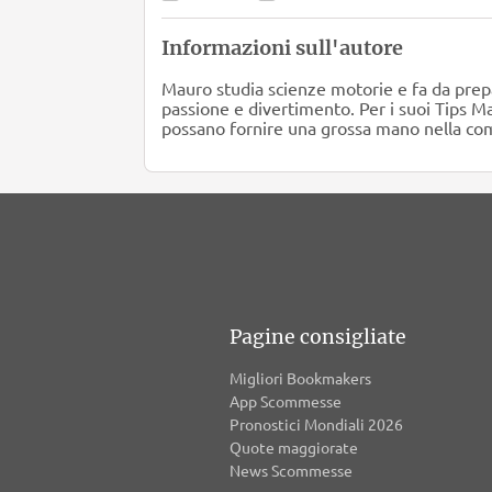
Informazioni sull'autore
Mauro studia scienze motorie e fa da prepa
passione e divertimento. Per i suoi Tips M
possano fornire una grossa mano nella com
Pagine consigliate
Migliori Bookmakers
App Scommesse
Pronostici Mondiali 2026
Quote maggiorate
News Scommesse