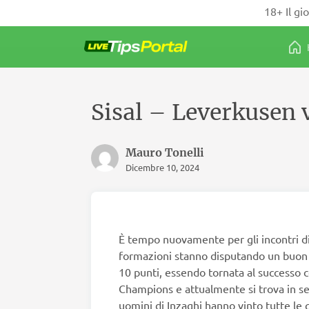
18+ Il g
Vai
al
contenuto
Sisal – Leverkusen 
Mauro Tonelli
Dicembre 10, 2024
È tempo nuovamente per gli incontri di
formazioni stanno disputando un buon gi
10 punti, essendo tornata al successo co
Champions e attualmente si trova in seco
uomini di Inzaghi hanno vinto tutte le 