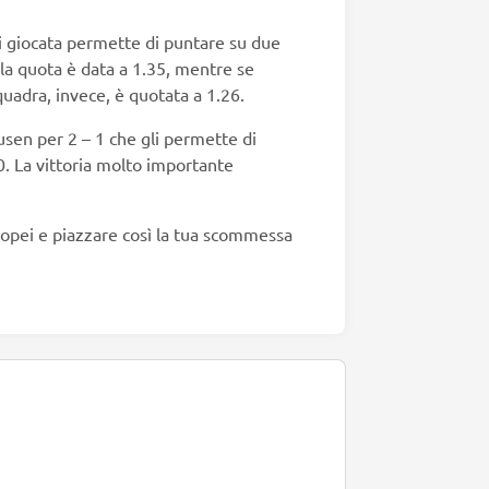
di giocata permette di puntare su due
à la quota è data a 1.35, mentre se
 squadra, invece, è quotata a 1.26.
sen per 2 – 1 che gli permette di
00. La vittoria molto importante
ropei e piazzare così la tua scommessa