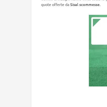
Sisal scommesse
quote offerte da
.