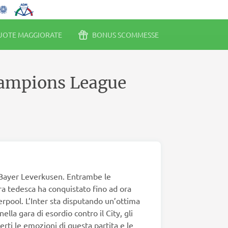
OTE MAGGIORATE
BONUS SCOMMESSE
hampions League
l Bayer Leverkusen. Entrambe le
ra tedesca ha conquistato fino ad ora
erpool. L’Inter sta disputando un’ottima
lla gara di esordio contro il City, gli
rti le emozioni di questa partita e le