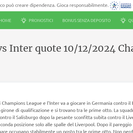
ioco può creare dipendenza. Gioca responsabilmente.
HOME
PRONOSTICI
BONUS SENZA DEPOSITO
QU
vs Inter quote 10/12/2024 C
 Champions League e l’Inter va a giocare in Germania contro i
rone di qualificazione e si trovano tra le prime otto. La squad
ntro il Salisburgo dopo la pesante sconfitta subita contro il Liv
nda posizione solo alle spalle del Liverpool. Dopo il pareggio ne
gare occupano stabilmente un posto tra le prime otto. Non perde