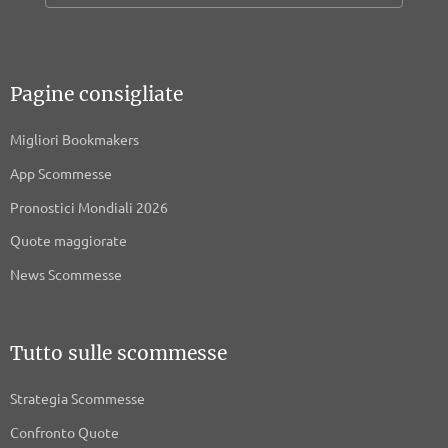
Pagine consigliate
Migliori Bookmakers
App Scommesse
Pronostici Mondiali 2026
Quote maggiorate
News Scommesse
Tutto sulle scommesse
Strategia Scommesse
Confronto Quote