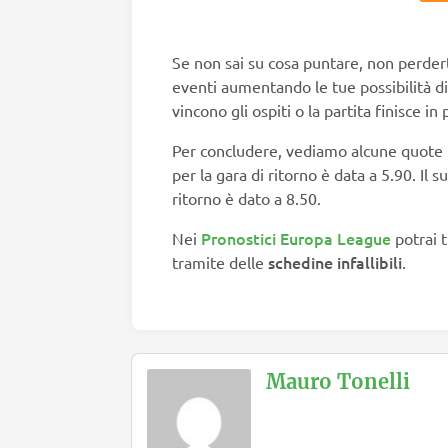
Se non sai su cosa puntare, non perder
eventi aumentando le tue possibilità di 
vincono gli ospiti o la partita finisce i
Per concludere, vediamo alcune quote 
per la gara di ritorno è data a 5.90. Il 
ritorno è dato a 8.50.
Pronostici Europa League
Nei
potrai 
schedine infallibili
tramite delle
.
Mauro Tonelli