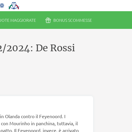
OTE MAGGIORATE
BONUS SCOMMESSE
2/2024: De Rossi
n Olanda contro il Feyenoord. I
con Mourinho in panchina, tuttavia, il
atto. Il Feyenoord, invece, è arrivato