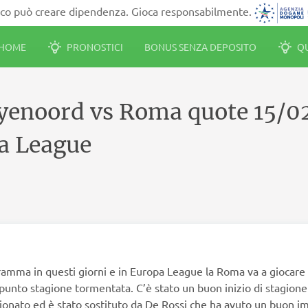
ioco può creare dipendenza. Gioca responsabilmente.
HOME
PRONOSTICI
BONUS SENZA DEPOSITO
QU
eyenoord vs Roma quote 15/0
pa League
amma in questi giorni e in Europa League la Roma va a giocare i
 punto stagione tormentata. C’è stato un buon inizio di stagione 
ionato ed è stato sostituto da De Rossi che ha avuto un buon imp