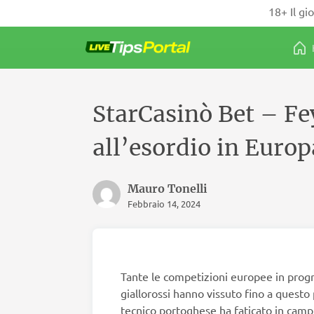
18+ Il g
Vai
al
contenuto
StarCasinò Bet – F
all’esordio in Euro
Mauro Tonelli
Febbraio 14, 2024
Tante le competizioni europee in progr
giallorossi hanno vissuto fino a questo
tecnico portoghese ha faticato in camp