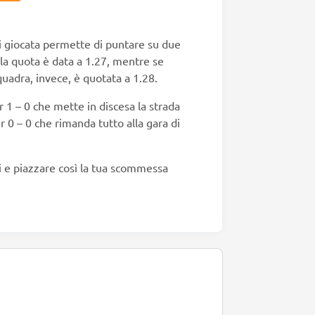
i giocata permette di puntare su due
à la quota è data a 1.27, mentre se
 squadra, invece, è quotata a 1.28.
r 1 – 0 che mette in discesa la strada
er 0 – 0 che rimanda tutto alla gara di
i e piazzare così la tua scommessa