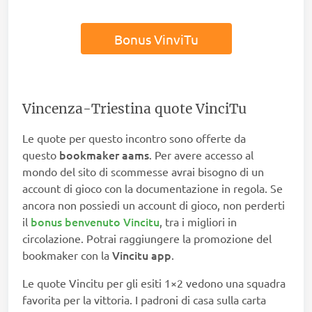
Bonus VinviTu
Vincenza-Triestina quote VinciTu
Le quote per questo incontro sono offerte da
bookmaker aams
questo
. Per avere accesso al
mondo del sito di scommesse avrai bisogno di un
account di gioco con la documentazione in regola. Se
ancora non possiedi un account di gioco, non perderti
bonus benvenuto Vincitu
il
, tra i migliori in
circolazione. Potrai raggiungere la promozione del
Vincitu app
bookmaker con la
.
Le quote Vincitu per gli esiti 1×2 vedono una squadra
favorita per la vittoria. I padroni di casa sulla carta