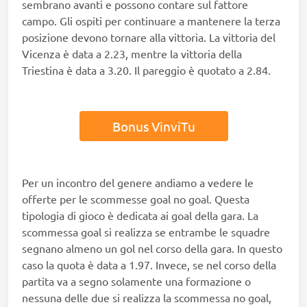
sembrano avanti e possono contare sul fattore
campo. Gli ospiti per continuare a mantenere la terza
posizione devono tornare alla vittoria. La vittoria del
Vicenza è data a 2.23, mentre la vittoria della
Triestina è data a 3.20. Il pareggio è quotato a 2.84.
Bonus VinviTu
Per un incontro del genere andiamo a vedere le
offerte per le scommesse goal no goal. Questa
tipologia di gioco è dedicata ai goal della gara. La
scommessa goal si realizza se entrambe le squadre
segnano almeno un gol nel corso della gara. In questo
caso la quota è data a 1.97. Invece, se nel corso della
partita va a segno solamente una formazione o
nessuna delle due si realizza la scommessa no goal,