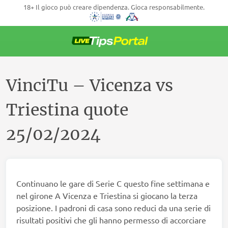
18+ Il gioco può creare dipendenza. Gioca responsabilmente.
Vai
al
contenuto
VinciTu – Vicenza vs
Triestina quote
25/02/2024
Continuano le gare di Serie C questo fine settimana e
nel girone A Vicenza e Triestina si giocano la terza
posizione. I padroni di casa sono reduci da una serie di
risultati positivi che gli hanno permesso di accorciare