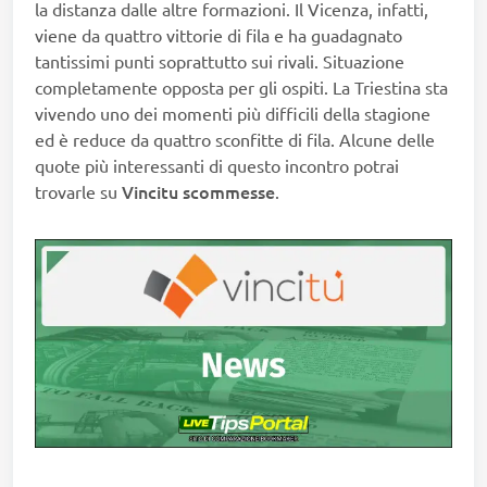
la distanza dalle altre formazioni. Il Vicenza, infatti,
viene da quattro vittorie di fila e ha guadagnato
tantissimi punti soprattutto sui rivali. Situazione
completamente opposta per gli ospiti. La Triestina sta
vivendo uno dei momenti più difficili della stagione
ed è reduce da quattro sconfitte di fila. Alcune delle
quote più interessanti di questo incontro potrai
Vincitu scommesse
trovarle su
.