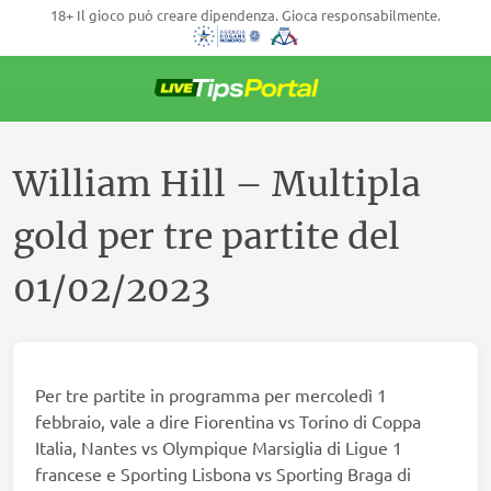
18+ Il gioco può creare dipendenza. Gioca responsabilmente.
Vai
al
contenuto
William Hill – Multipla
gold per tre partite del
01/02/2023
Per tre partite in programma per mercoledì 1
febbraio, vale a dire Fiorentina vs Torino di Coppa
Italia, Nantes vs Olympique Marsiglia di Ligue 1
francese e Sporting Lisbona vs Sporting Braga di