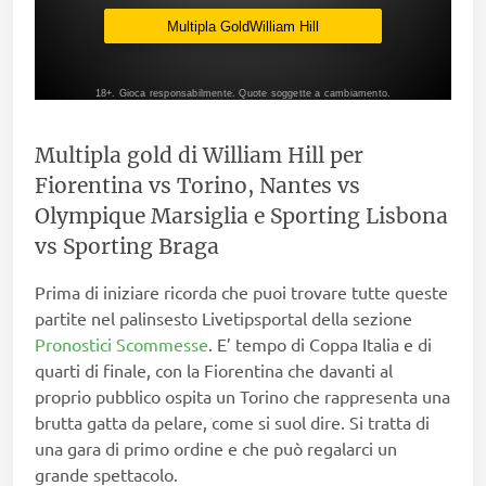
Multipla gold di William Hill per
Fiorentina vs Torino, Nantes vs
Olympique Marsiglia e Sporting Lisbona
vs Sporting Braga
Prima di iniziare ricorda che puoi trovare tutte queste
partite nel palinsesto Livetipsportal della sezione
Pronostici Scommesse
. E’ tempo di Coppa Italia e di
quarti di finale, con la Fiorentina che davanti al
proprio pubblico ospita un Torino che rappresenta una
brutta gatta da pelare, come si suol dire. Si tratta di
una gara di primo ordine e che può regalarci un
grande spettacolo.