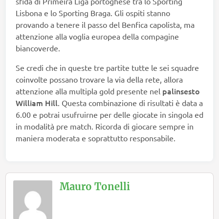
sfida di Primeira Liga portoghese tra lo Sporting
Lisbona e lo Sporting Braga. Gli ospiti stanno
provando a tenere il passo del Benfica capolista, ma
attenzione alla voglia europea della compagine
biancoverde.
Se credi che in queste tre partite tutte le sei squadre
coinvolte possano trovare la via della rete, allora
palinsesto
attenzione alla multipla gold presente nel
William Hill
. Questa combinazione di risultati è data a
6.00 e potrai usufruirne per delle giocate in singola ed
in modalità pre match. Ricorda di giocare sempre in
maniera moderata e soprattutto responsabile.
Mauro Tonelli