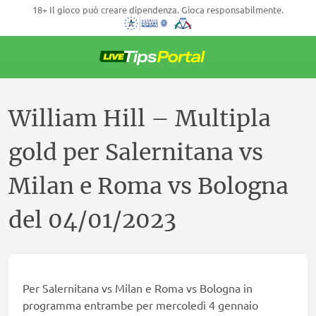
18+ Il gioco può creare dipendenza. Gioca responsabilmente.
Vai
al
contenuto
William Hill – Multipla
gold per Salernitana vs
Milan e Roma vs Bologna
del 04/01/2023
Per Salernitana vs Milan e Roma vs Bologna in
programma entrambe per mercoledì 4 gennaio