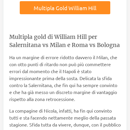
Multipla Gold William Hill
Multipla gold di William Hill per
Salernitana vs Milan e Roma vs Bologna
Ha un margine di errore ridotto davvero il Milan, che
con otto punti di ritardo non può più commettere
errori dal momento che il Napoli è stato
impressionante prima della sosta. Delicata la sfida
contro la Salernitana, che fin qui ha sempre convinto
e che ha già messo un discreto margine di vantaggio
rispetto alla zona retrocessione.
La compagine di Nicola, infatti, ha fin qui convinto
tutti e sta facendo nettamente meglio della passata
stagione. Sfida tutta da vivere, dunque, con il pubblico