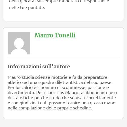
della giocata. Sii sempre moderato e responsabile
nelle tue puntate.
Mauro Tonelli
Informazioni sull'autore
Mauro studia scienze motorie e fa da preparatore
atletico ad una squadra dilettantistica del suo paese.
Per lui calcio è sinonimo di scommesse, passione e
divertimento. Per i suoi Tips Mauro fa abbondante uso
di statistiche perché crede che se usati correttamente
e con giudizio, i dati possano fornire una grossa mano
nella compilazione delle proprie schedine.