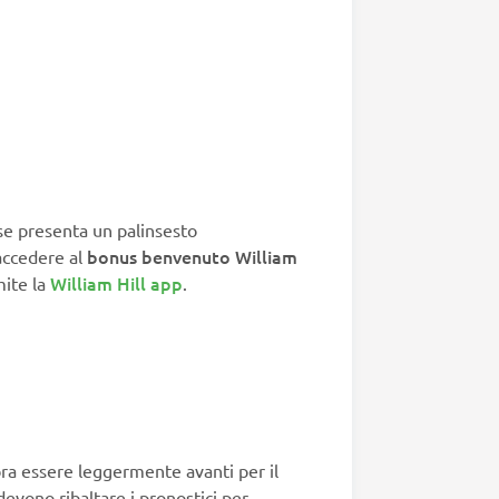
sse presenta un palinsesto
bonus benvenuto William
 accedere al
William Hill app
mite la
.
ra essere leggermente avanti per il
devono ribaltare i pronostici per