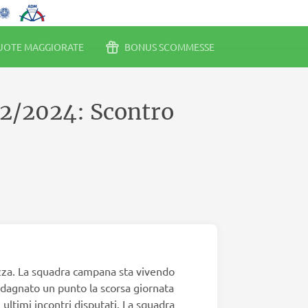
OTE MAGGIORATE
BONUS SCOMMESSE
02/2024: Scontro
ezza. La squadra campana sta vivendo
uadagnato un punto la scorsa giornata
 ultimi incontri disputati. La squadra