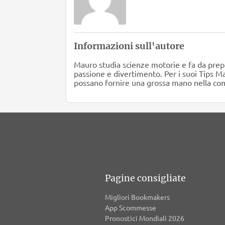
Informazioni sull'autore
Mauro studia scienze motorie e fa da prepa
passione e divertimento. Per i suoi Tips M
possano fornire una grossa mano nella com
Pagine consigliate
Migliori Bookmakers
App Scommesse
Pronostici Mondiali 2026