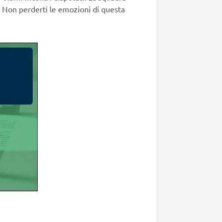
a. Non perderti le emozioni di questa