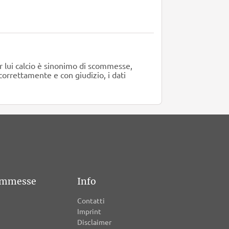
r lui calcio è sinonimo di scommesse,
correttamente e con giudizio, i dati
commesse
Info
Contatti
Imprint
Disclaimer