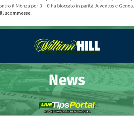
a contro il Monza per 3 – 0 ha bloccato in parità Juventus e Geno
ill scommesse
.